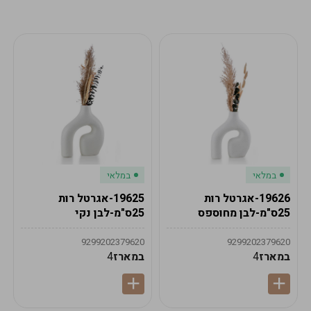
מע"מ
מע"מ
0
₪
0%
0
סה"כ
₪
לתשלום
לסיום הזמנה
במלאי
במלאי
19626-אגרטל רות
19625-אגרטל רות
25ס"מ-לבן מחוספס
25ס"מ-לבן נקי
9299202379620
9299202379620
במארז
4
במארז
4