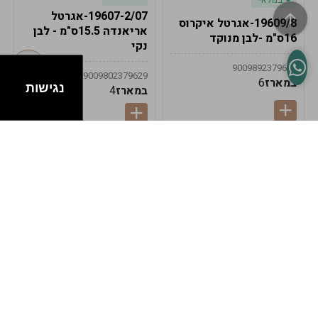
19607-2/07-אגרטל
19609/8-אגרטל איקרוס
אריאנדה 15.5ס"מ - לבן
16ס"מ -לבן מנוקד
נקי
9009892379622
9009802379629
במארז
6
נגישות
במארז
4
במלאי
במלאי
19607-1-אגרטל
19607/6-אגרטל