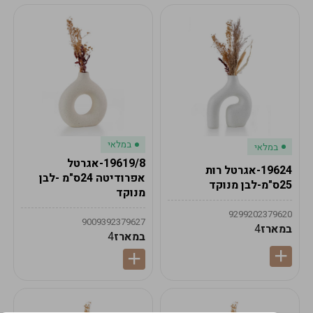
במלאי
במלאי
19619/8-אגרטל
19624-אגרטל רות
אפרודיטה 24ס"מ -לבן
25ס"מ-לבן מנוקד
מנוקד
9299202379620
9009392379627
במארז
4
במארז
4