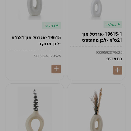
במלאי
במלאי
19615-1-אגרטל מון
19615-אגרטל מון 21ס"מ
21ס"מ -לבן מחוספס
-לבן מנוקד
9009592379625
9009592379625
במארז
6