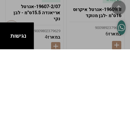
19607-2/07-אגרטל
19609/8-אגרטל איקרוס
אריאנדה 15.5ס"מ - לבן
16ס"מ -לבן מנוקד
נקי
9009892379622
9009802379629
במארז
6
נגישות
במארז
4
במלאי
במלאי
19607-1-אגרטל
19607/6-אגרטל