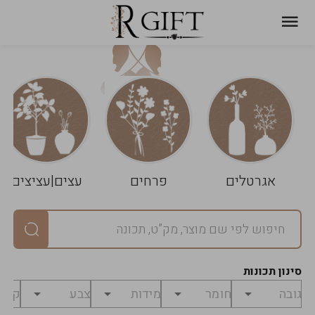
עגלת
ניקוי
שלך
הסל
אגרטלים
פרחים
עצים|עציצים
סיכום
יחידות
0
במארז
0
סינון תכונות
מחיר
0
₪
לפני