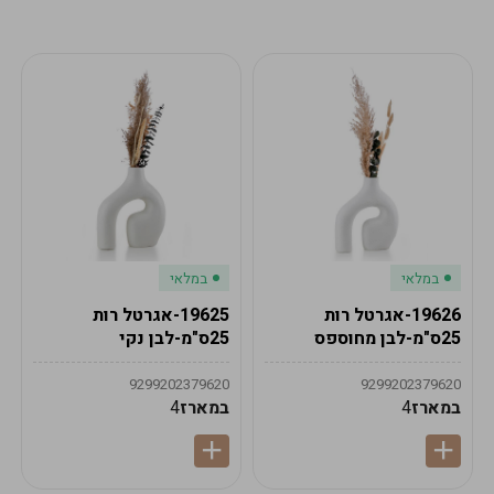
מע"מ
מע"מ
0
₪
0%
0
סה"כ
₪
לתשלום
לסיום הזמנה
במלאי
במלאי
19626-אגרטל רות
19625-אגרטל רות
25ס"מ-לבן מחוספס
25ס"מ-לבן נקי
9299202379620
9299202379620
במארז
4
במארז
4