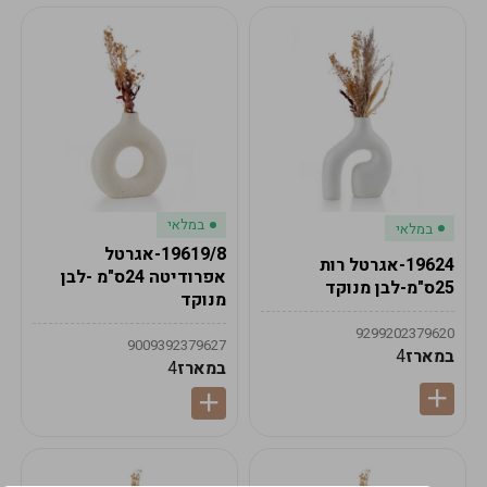
במלאי
במלאי
19619/8-אגרטל
19624-אגרטל רות
אפרודיטה 24ס"מ -לבן
25ס"מ-לבן מנוקד
מנוקד
9299202379620
9009392379627
במארז
4
במארז
4