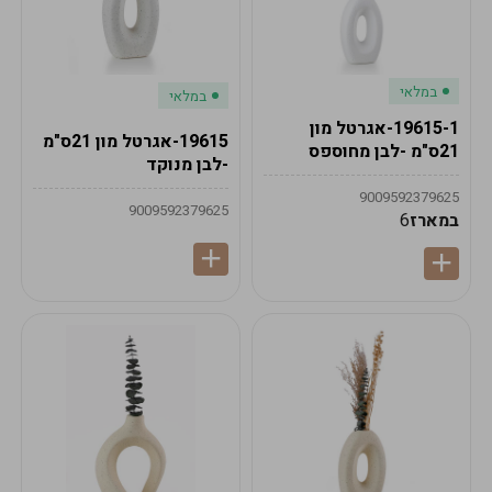
במלאי
במלאי
19615-1-אגרטל מון
19615-אגרטל מון 21ס"מ
21ס"מ -לבן מחוספס
-לבן מנוקד
9009592379625
9009592379625
במארז
6