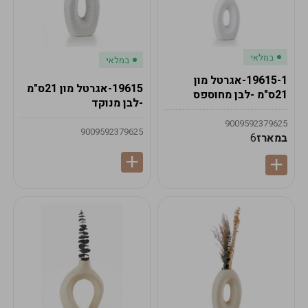
במלאי
במלאי
19615-1-אגרטל מון
19615-אגרטל מון 21ס"מ
21ס"מ -לבן מחוספס
-לבן מנוקד
9009592379625
9009592379625
במארז
6