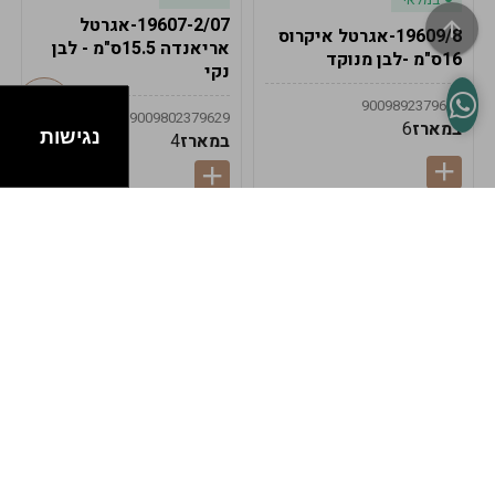
19607-2/07-אגרטל
19609/8-אגרטל איקרוס
אריאנדה 15.5ס"מ - לבן
16ס"מ -לבן מנוקד
נקי
9009892379622
9009802379629
במארז
6
נגישות
במארז
4
במלאי
במלאי
19607-1-אגרטל
19607/6-אגרטל