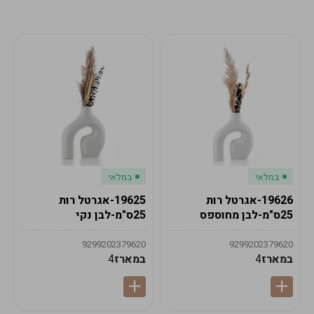
מע"מ
מע"מ
0
₪
0%
0
סה"כ
₪
לתשלום
לסיום הזמנה
במלאי
במלאי
19626-אגרטל רות
19625-אגרטל רות
25ס"מ-לבן מחוספס
25ס"מ-לבן נקי
9299202379620
9299202379620
במארז
4
במארז
4