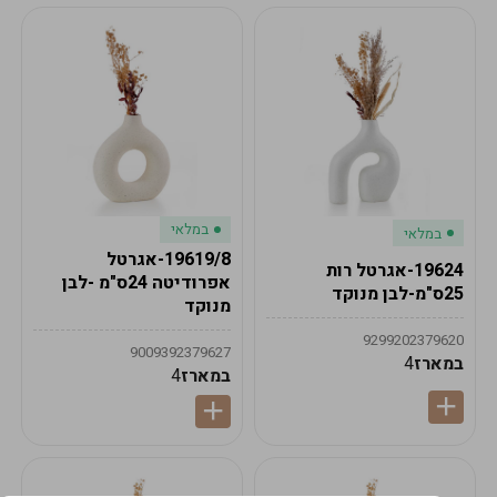
במלאי
במלאי
19619/8-אגרטל
19624-אגרטל רות
אפרודיטה 24ס"מ -לבן
25ס"מ-לבן מנוקד
מנוקד
9299202379620
9009392379627
במארז
4
במארז
4