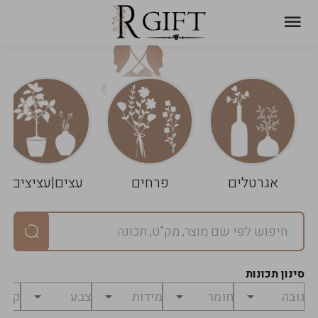
עגלת
ניקוי
שלך
הסל
אגרטלים
פרחים
עצים|עציצים
סיכום
יחידות
0
במארז
0
סינון תכונות
מחיר
0
₪
לפני