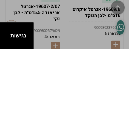
19607-2/07-אגרטל
19609/8-אגרטל איקרוס
אריאנדה 15.5ס"מ - לבן
16ס"מ -לבן מנוקד
נקי
9009892379622
9009802379629
במארז
6
נגישות
במארז
4
במלאי
במלאי
19607-1-אגרטל
19607/6-אגרטל