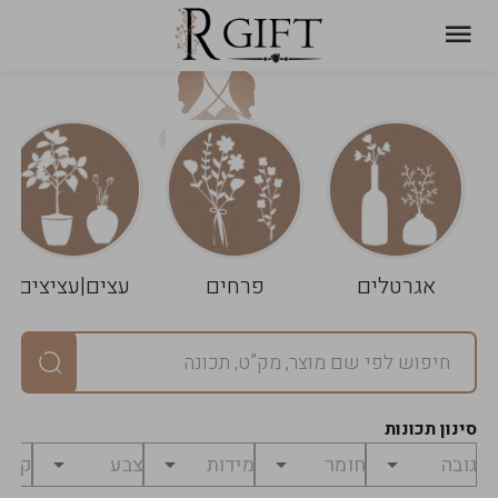
עגלת
ניקוי
שלך
הסל
אגרטלים
פרחים
עצים|עציצים
סיכום
יחידות
0
במארז
0
סינון תכונות
מחיר
0
₪
לפני