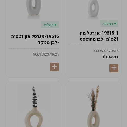
במלאי
במלאי
19615-1-אגרטל מון
19615-אגרטל מון 21ס"מ
21ס"מ -לבן מחוספס
-לבן מנוקד
9009592379625
9009592379625
במארז
6