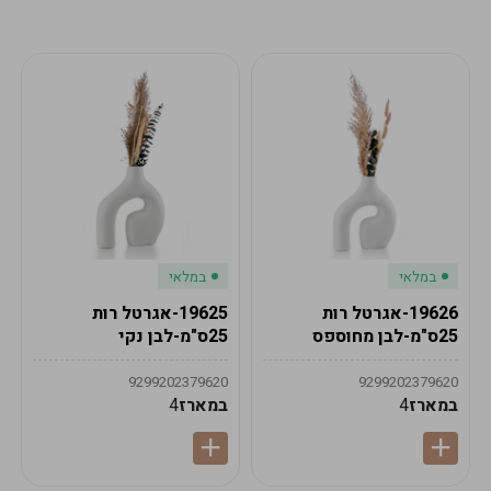
מע"מ
מע"מ
0
₪
0%
0
סה"כ
₪
לתשלום
לסיום הזמנה
במלאי
במלאי
19626-אגרטל רות
19625-אגרטל רות
25ס"מ-לבן מחוספס
25ס"מ-לבן נקי
9299202379620
9299202379620
במארז
4
במארז
4