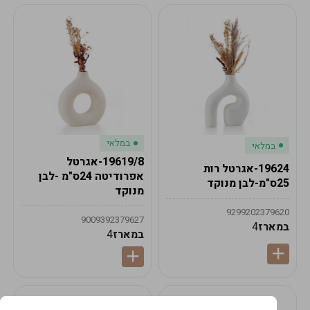
במלאי
במלאי
19619/8-אגרטל
19624-אגרטל רות
אפרודיטה 24ס"מ -לבן
25ס"מ-לבן מנוקד
מנוקד
9299202379620
9009392379627
במארז
4
במארז
4