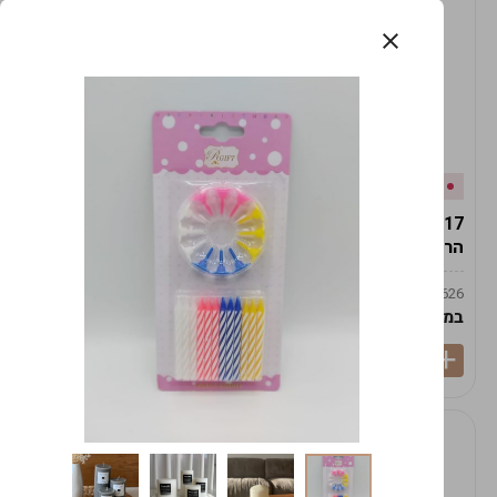
אזל המלאי
במלאי
19617-2/17-אגרטל
19617/6-אגרטל הרמס
הרמס 19ס"מ -לבן נקי
19ס"מ -לבן מנוקד
9009492379626
9009492379626
במארז
6
במארז
6