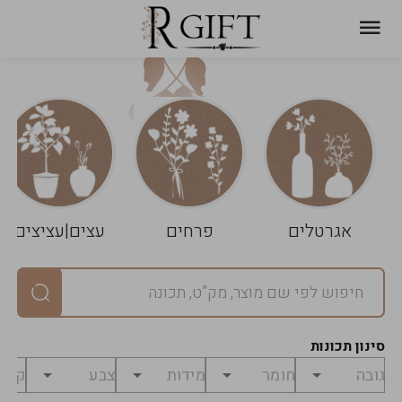
עגלת
ניקוי
שלך
הסל
אגרטלים
פרחים
עצים|עציצים
סיכום
יחידות
0
במארז
0
סינון תכונות
מחיר
0
₪
לפני