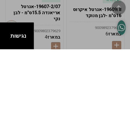
19607-2/07-אגרטל
19609/8-אגרטל איקרוס
אריאנדה 15.5ס"מ - לבן
16ס"מ -לבן מנוקד
נקי
9009892379622
9009802379629
במארז
6
נגישות
במארז
4
במלאי
במלאי
19607-1-אגרטל
19607/6-אגרטל