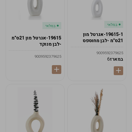
במלאי
במלאי
19615-1-אגרטל מון
19615-אגרטל מון 21ס"מ
21ס"מ -לבן מחוספס
-לבן מנוקד
9009592379625
9009592379625
במארז
6