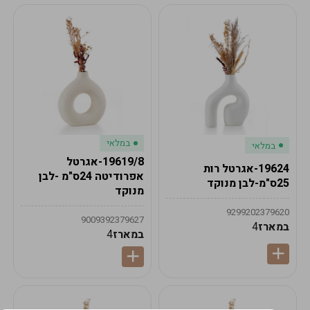
במלאי
במלאי
19619/8-אגרטל
19624-אגרטל רות
אפרודיטה 24ס"מ -לבן
25ס"מ-לבן מנוקד
מנוקד
9299202379620
9009392379627
במארז
4
במארז
4