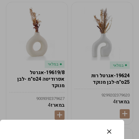
במלאי
במלאי
19619/8-אגרטל
19624-אגרטל רות
אפרודיטה 24ס"מ -לבן
25ס"מ-לבן מנוקד
מנוקד
9299202379620
9009392379627
במארז
4
במארז
4