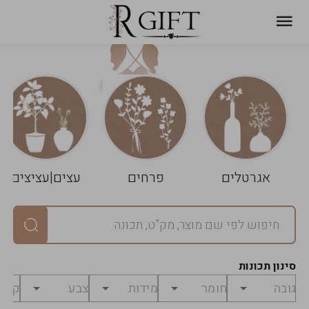
עגלת
ניקוי
שלך
הסל
אגרטלים
פרחים
עצים|עציצים
סיכום
יחידות
0
במארז
0
סינון תכונות
מחיר
0
₪
לפני