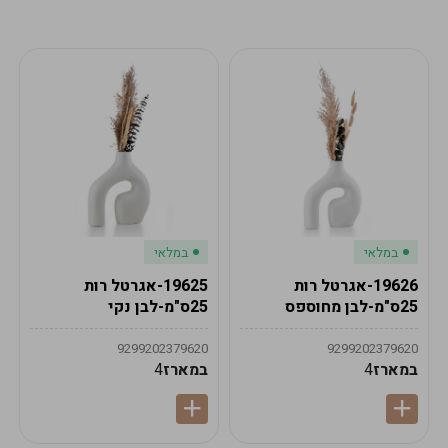
מע"מ
מע"מ
0
₪
0%
0
סה"כ
₪
לתשלום
לסיום הזמנה
במלאי
במלאי
19626-אגרטל רות
19625-אגרטל רות
25ס"מ-לבן מחוספס
25ס"מ-לבן נקי
9299202379620
9299202379620
במארז
4
במארז
4