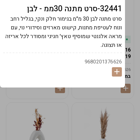
32441-סרט מתנה 30ממ - לבן
סרט מתנה לבן 30 מ״מ בגימור חלק ונקי, בגליל רחב
ונוח לעטיפת מתנות, קישוט מארזים וסידורי נוי, עם
מראה אלגנטי שמוסיף טאץ׳ חגיגי ומסודר לכל אריזה
במלאי
במלאי
או תצוגה.
19616-אגרטל הרמס
19615-2/14-אגרטל מון
19ס"מ -קרם
21ס"מ -לבן נקי
9680201376626
9009592379625
9009492379626
במארז
6
במארז
6