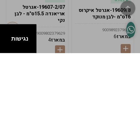
19607-2/07-אגרטל
19609/8-אגרטל איקרוס
אריאנדה 15.5ס"מ - לבן
16ס"מ -לבן מנוקד
נקי
9009892379622
9009802379629
במארז
6
נגישות
במארז
4
במלאי
במלאי
19607-1-אגרטל
19607/6-אגרטל