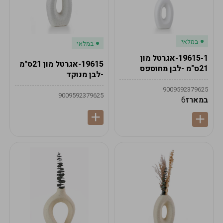
במלאי
במלאי
19615-1-אגרטל מון
19615-אגרטל מון 21ס"מ
21ס"מ -לבן מחוספס
-לבן מנוקד
9009592379625
9009592379625
במארז
6