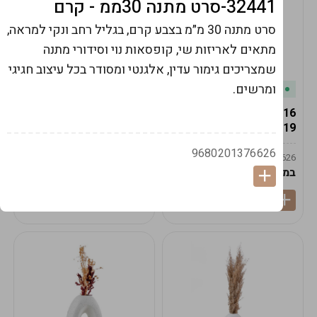
32441-סרט מתנה 30ממ - קרם
סרט מתנה 30 מ״מ בצבע קרם, בגליל רחב ונקי למראה,
מתאים לאריזות שי, קופסאות נוי וסידורי מתנה
שמצריכים גימור עדין, אלגנטי ומסודר בכל עיצוב חגיגי
ומרשים.
במלאי
במלאי
19616-אגרטל הרמס
19615-2/14-אגרטל מון
19ס"מ -קרם
21ס"מ -לבן נקי
9680201376626
9009592379625
9009492379626
במארז
6
במארז
6