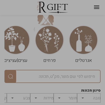
עגלת
ניקוי
שלך
הסל
אגרטלים
פרחים
עצים|עציצים
סיכום
יחידות
0
במארז
0
סינון תכונות
מחיר
0
₪
לפני