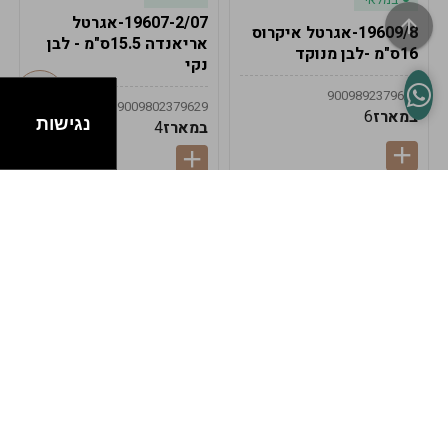
19607-2/07-אגרטל
19609/8-אגרטל איקרוס
אריאנדה 15.5ס"מ - לבן
16ס"מ -לבן מנוקד
נקי
9009892379622
9009802379629
במארז
6
נגישות
במארז
4
במלאי
במלאי
19607-1-אגרטל
19607/6-אגרטל