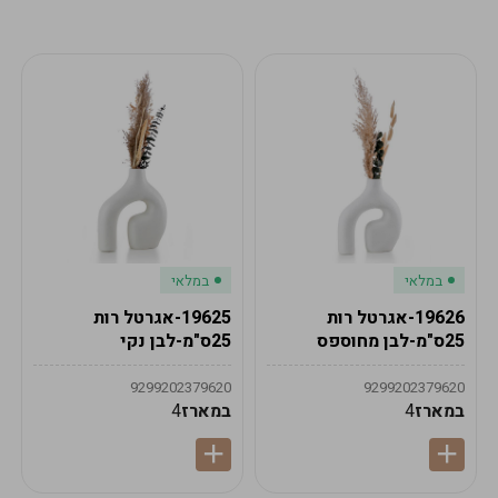
מע"מ
מע"מ
0
₪
0%
0
סה"כ
₪
לתשלום
לסיום הזמנה
במלאי
במלאי
19626-אגרטל רות
19625-אגרטל רות
25ס"מ-לבן מחוספס
25ס"מ-לבן נקי
9299202379620
9299202379620
במארז
4
במארז
4