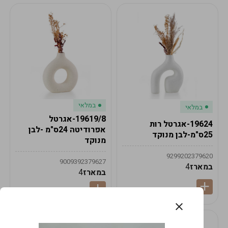
במלאי
במלאי
19619/8-אגרטל
19624-אגרטל רות
אפרודיטה 24ס"מ -לבן
25ס"מ-לבן מנוקד
מנוקד
9299202379620
9009392379627
במארז
4
במארז
4