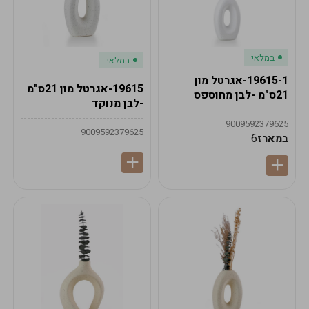
במלאי
במלאי
19615-1-אגרטל מון
19615-אגרטל מון 21ס"מ
21ס"מ -לבן מחוספס
-לבן מנוקד
9009592379625
9009592379625
במארז
6