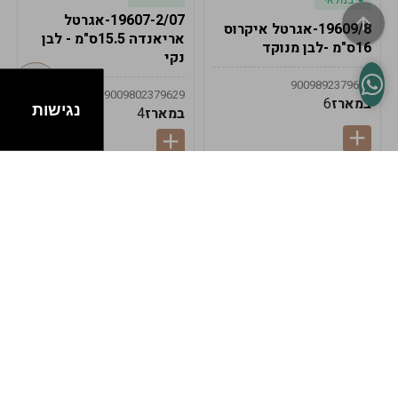
19607-2/07-אגרטל
19609/8-אגרטל איקרוס
אריאנדה 15.5ס"מ - לבן
16ס"מ -לבן מנוקד
נקי
9009892379622
9009802379629
במארז
6
נגישות
במארז
4
במלאי
במלאי
19607-1-אגרטל
19607/6-אגרטל