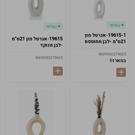
במלאי
במלאי
19615-1-אגרטל מון
19615-אגרטל מון 21ס"מ
21ס"מ -לבן מחוספס
-לבן מנוקד
9009592379625
9009592379625
במארז
6