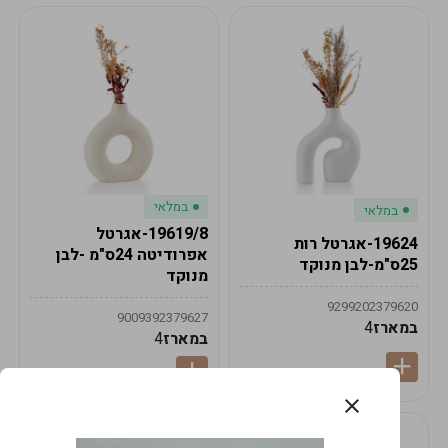
במלאי
במלאי
19619/8-אגרטל
19624-אגרטל רות
אפרודיטה 24ס"מ -לבן
25ס"מ-לבן מנוקד
מנוקד
9299202379620
9009392379627
במארז
4
במארז
4