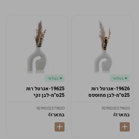
מע"מ
מע"מ
0
₪
0%
0
סה"כ
₪
לתשלום
לסיום הזמנה
במלאי
במלאי
19626-אגרטל רות
19625-אגרטל רות
25ס"מ-לבן מחוספס
25ס"מ-לבן נקי
9299202379620
9299202379620
במארז
4
במארז
4