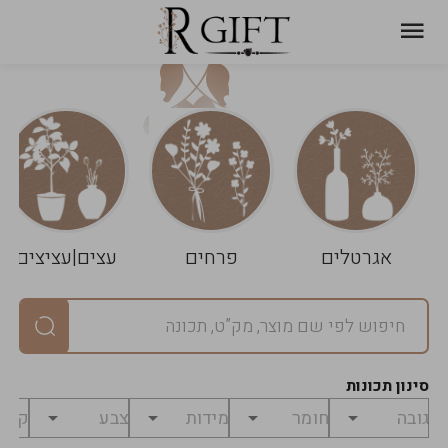
עגלת
ניקוי
שלך
הסל
אגרטלים
פרחים
עצים|עציצים
סיכום
יחידות
0
במארז
0
סינון תכונות
מחיר
0
₪
לפני