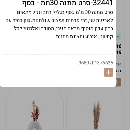
32441-סרט מתנה 30ממ - כסף
סרט מתנה 30 מ״מ כסף בגליל רחב ונקי, מתאים
לאריזות שי, זרי פרחים ועיצוב שולחנות. גוון בהיר עם
ברק עדין מוסיף מראה חגיגי, מסודר ואלגנטי לכל
קישוט, אירוע ותצוגת מתנות.
במלאי
במלאי
19616-אגרטל הרמס
19615-2/14-אגרטל מון
19ס"מ -קרם
21ס"מ -לבן נקי
9680201376626
9009592379625
9009492379626
במארז
6
במארז
6