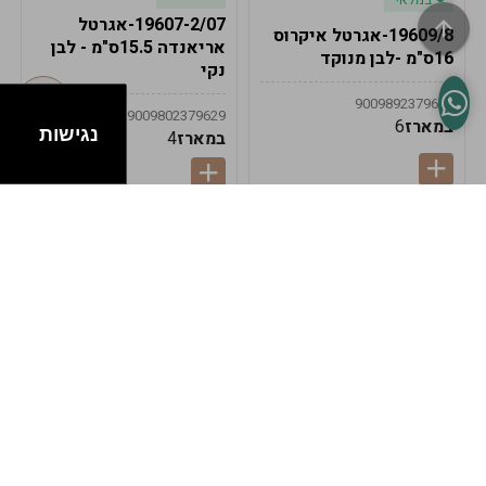
19607-2/07-אגרטל
19609/8-אגרטל איקרוס
אריאנדה 15.5ס"מ - לבן
16ס"מ -לבן מנוקד
נקי
9009892379622
9009802379629
במארז
6
נגישות
במארז
4
במלאי
במלאי
19607-1-אגרטל
19607/6-אגרטל