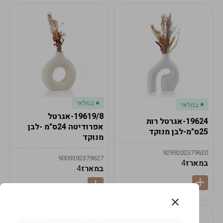
במלאי
במלאי
19619/8-אגרטל
19624-אגרטל רות
אפרודיטה 24ס"מ -לבן
25ס"מ-לבן מנוקד
מנוקד
9299202379620
9009392379627
במארז
4
במארז
4