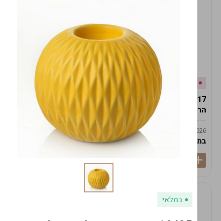
אזל המלאי
במלאי
19617-2/17-אגרטל
19617/6-אגרטל הרמס
הרמס 19ס"מ -לבן נקי
19ס"מ -לבן מנוקד
9009492379626
9009492379626
במארז
6
במארז
6
במלאי