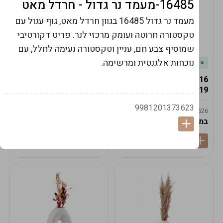
16485-מעמד נר גדול - חרדל מאט
מעמד נר גדול 16485 בגוון חרדל מאט, גוף עגול עם
טקסטורה חרוטה ועומק מרכזי לנר. פריט דקורטיבי
שמוסיף צבע חם, עניין וטקסטורה נעימה לחלל, עם
נוכחות אלגנטית ומרשימה.
במלאי
במלאי
19616-אגרטל הרמס
19615-2/14-אגרטל מון
19ס"מ -קרם
21ס"מ -לבן נקי
9981201373623
9009592379625
9009492379626
במארז
6
במארז
6