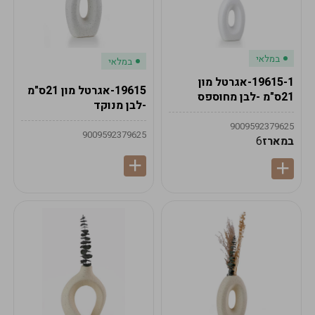
במלאי
במלאי
19615-1-אגרטל מון
19615-אגרטל מון 21ס"מ
21ס"מ -לבן מחוספס
-לבן מנוקד
9009592379625
9009592379625
במארז
6