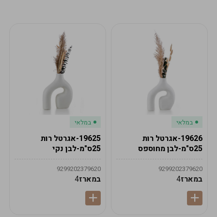
מע"מ
מע"מ
0
₪
0%
0
סה"כ
₪
לתשלום
לסיום הזמנה
במלאי
במלאי
19626-אגרטל רות
19625-אגרטל רות
25ס"מ-לבן מחוספס
25ס"מ-לבן נקי
9299202379620
9299202379620
במארז
4
במארז
4