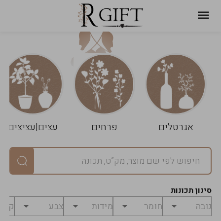
עגלת
ניקוי
שלך
הסל
אגרטלים
פרחים
עצים|עציצים
סיכום
יחידות
0
במארז
0
סינון תכונות
מחיר
0
₪
לפני