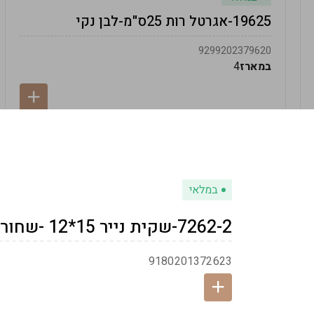
19625-אגרטל רות 25ס"מ-לבן נקי
9299202379620
במארז
4
במלאי
7262-2-שקית נייר 15*12 -שחור
9180201372623