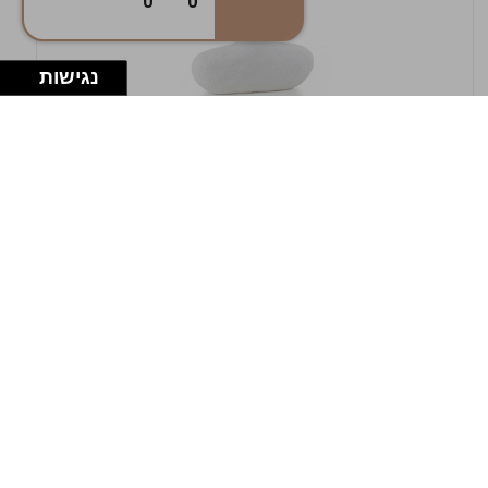
0
0
נגישות
במלאי
19607-1-אגרטל אריאנדה 15.5ס"מ - לבן
מחוספס
9009802379629
במארז
4