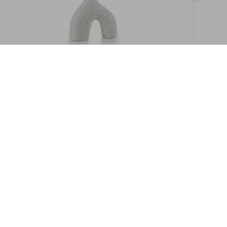
במלאי
19609/8-אגרטל איקרוס 16ס"מ -לבן מנוקד
9009892379622
במארז
6