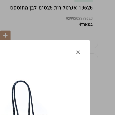
19626-אגרטל רות 25ס"מ-לבן מחוספס
9299202379620
במארז
4