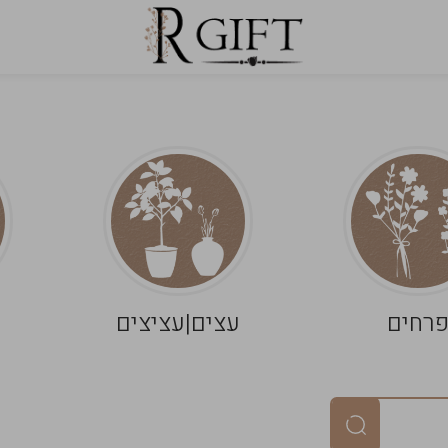
רחים
עצים|עציצים