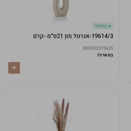
במלאי
19614/3-אגרטל מון 21ס"מ -קרם
9009592379625
במארז
6