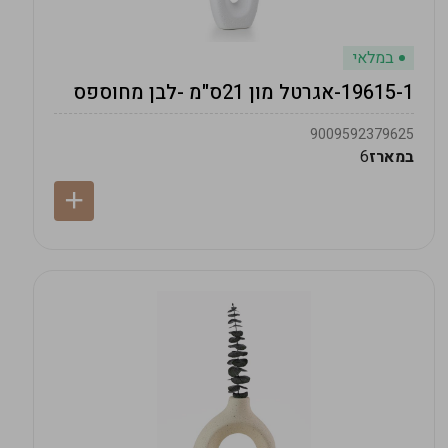
במלאי
19615-1-אגרטל מון 21ס"מ -לבן מחוספס
9009592379625
במארז
6