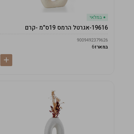
במלאי
19616-אגרטל הרמס 19ס"מ -קרם
9009492379626
במארז
6