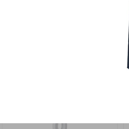
אזל המלאי
19617-2/17-אגרטל הרמס 19ס"מ -לבן נקי
9009492379626
במארז
6