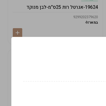
19624-אגרטל רות 25ס"מ-לבן מנוקד
9299202379620
במארז
4