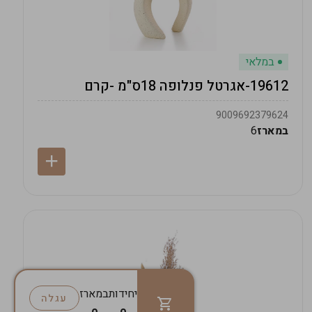
במלאי
19612-אגרטל פנלופה 18ס"מ -קרם
9009692379624
במארז
6
יחידות
במארז
עגלה