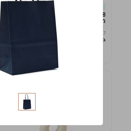
במלאי
19619/8-אגרטל אפרודיטה 24ס"מ -לבן
מנוקד
9009392379627
במארז
4