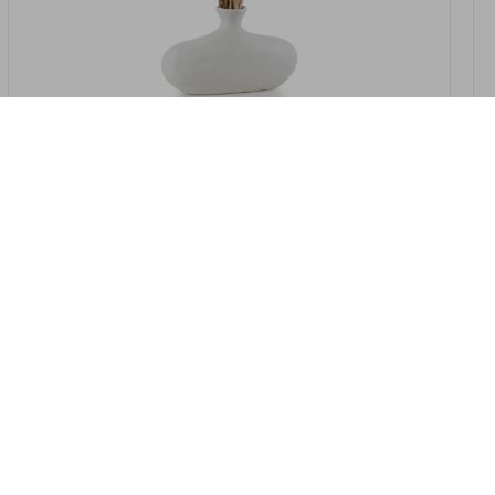
במלאי
19607-2/07-אגרטל אריאנדה 15.5ס"מ -
לבן נקי
9009802379629
במארז
4