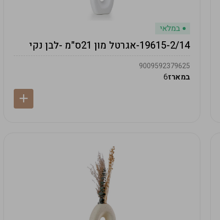
במלאי
19615-2/14-אגרטל מון 21ס"מ -לבן נקי
9009592379625
במארז
6