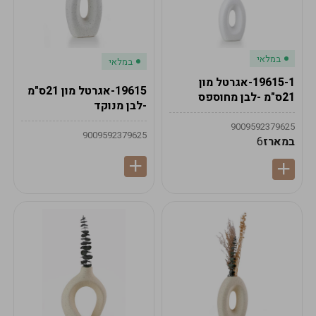
במלאי
במלאי
19615-1-אגרטל מון
19615-אגרטל מון 21ס"מ
21ס"מ -לבן מחוספס
-לבן מנוקד
9009592379625
9009592379625
במארז
6