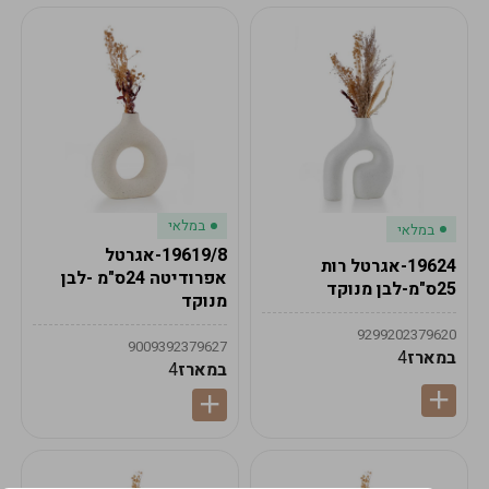
במלאי
במלאי
19619/8-אגרטל
19624-אגרטל רות
אפרודיטה 24ס"מ -לבן
25ס"מ-לבן מנוקד
מנוקד
9299202379620
9009392379627
במארז
4
במארז
4