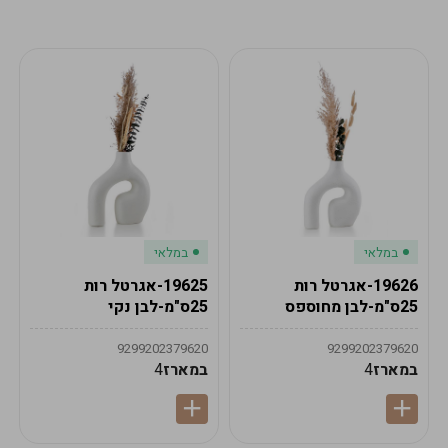
מע"מ
מע"מ
0
₪
0%
0
סה"כ
₪
לתשלום
לסיום הזמנה
במלאי
במלאי
19626-אגרטל רות
19625-אגרטל רות
25ס"מ-לבן מחוספס
25ס"מ-לבן נקי
9299202379620
9299202379620
במארז
4
במארז
4