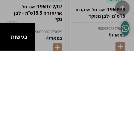
19607-2/07-אגרטל
19609/8-אגרטל איקרוס
אריאנדה 15.5ס"מ - לבן
16ס"מ -לבן מנוקד
נקי
9009892379622
9009802379629
במארז
6
נגישות
במארז
4
במלאי
במלאי
19607-1-אגרטל
19607/6-אגרטל