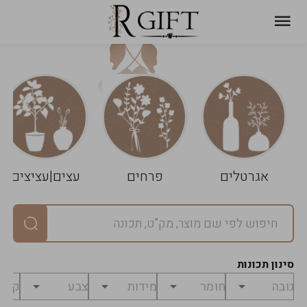
עגלת
ניקוי
שלך
הסל
אגרטלים
פרחים
עצים|עציצים
סיכום
יחידות
0
במארז
0
סינון תכונות
מחיר
0
₪
לפני