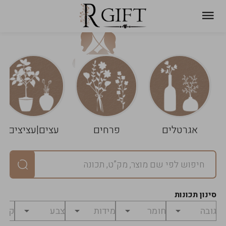
עגלת
ניקוי
שלך
הסל
אגרטלים
פרחים
עצים|עציצים
סיכום
יחידות
0
במארז
0
סינון תכונות
מחיר
0
₪
לפני