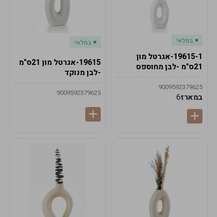
במלאי
במלאי
19615-1-אגרטל מון
19615-אגרטל מון 21ס"מ
21ס"מ -לבן מחוספס
-לבן מנוקד
9009592379625
9009592379625
במארז
6