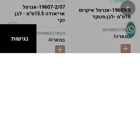
19607-2/07-אגרטל
19609/8-אגרטל איקרוס
אריאנדה 15.5ס"מ - לבן
16ס"מ -לבן מנוקד
נקי
9009892379622
9009802379629
במארז
6
נגישות
במארז
4
במלאי
במלאי
19607-1-אגרטל
19607/6-אגרטל