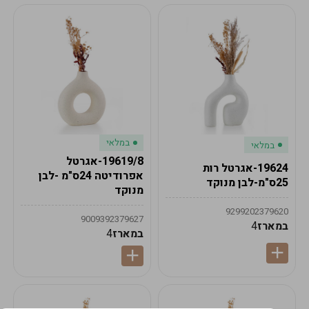
במלאי
במלאי
19619/8-אגרטל
19624-אגרטל רות
אפרודיטה 24ס"מ -לבן
25ס"מ-לבן מנוקד
מנוקד
9299202379620
9009392379627
במארז
4
במארז
4