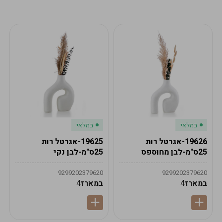
מע"מ
מע"מ
0
₪
0%
0
סה"כ
₪
לתשלום
לסיום הזמנה
במלאי
במלאי
19626-אגרטל רות
19625-אגרטל רות
25ס"מ-לבן מחוספס
25ס"מ-לבן נקי
9299202379620
9299202379620
במארז
4
במארז
4