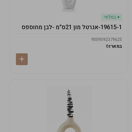
במלאי
19615-1-אגרטל מון 21ס"מ -לבן מחוספס
9009592379625
במארז
6