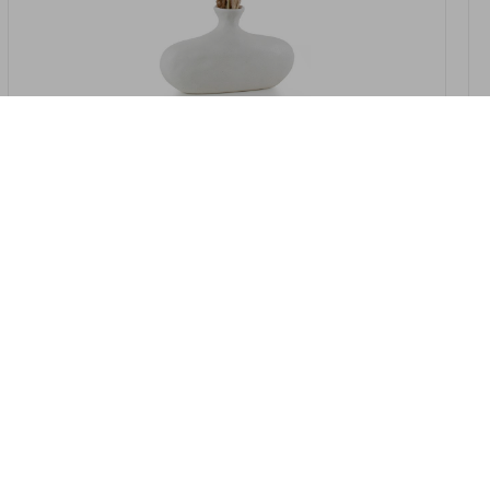
במלאי
19607-2/07-אגרטל אריאנדה 15.5ס"מ -
לבן נקי
9009802379629
במארז
4