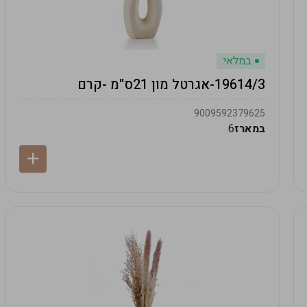
במלאי
19614/3-אגרטל מון 21ס"מ -קרם
9009592379625
במארז
6