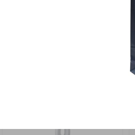
אזל המלאי
19617-2/17-אגרטל הרמס 19ס"מ -לבן נקי
9009492379626
במארז
6