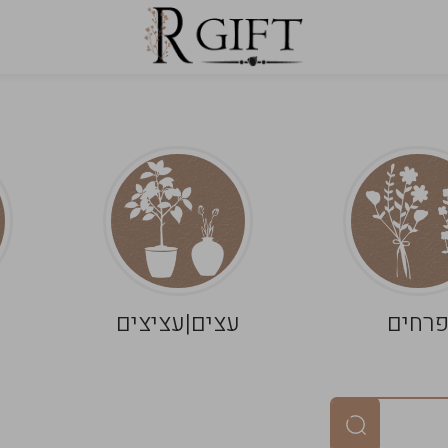
רחים
עצים|עציצים