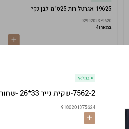
19625-אגרטל רות 25ס"מ-לבן נקי
9299202379620
במארז
4
במלאי
7562-2-שקית נייר 33*26 -שחור
9180201375624