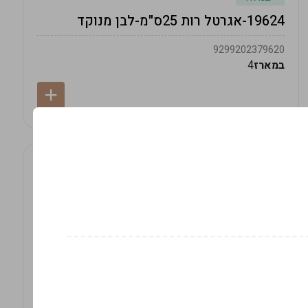
19624-אגרטל רות 25ס"מ-לבן מנוקד
9299202379620
במארז
4