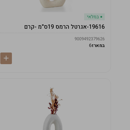
במלאי
19616-אגרטל הרמס 19ס"מ -קרם
9009492379626
במארז
6