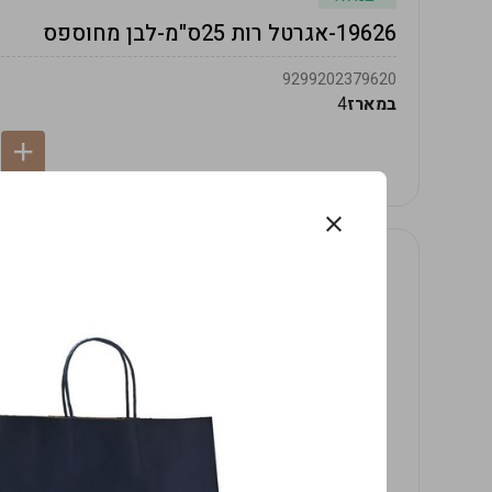
19626-אגרטל רות 25ס"מ-לבן מחוספס
9299202379620
במארז
4