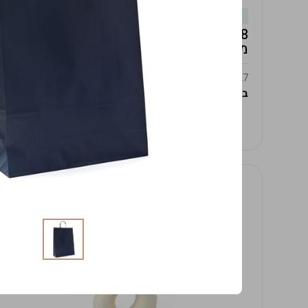
במלאי
19619/8-אגרטל אפרודיטה 24ס"מ -לבן
מנוקד
9009392379627
במארז
4