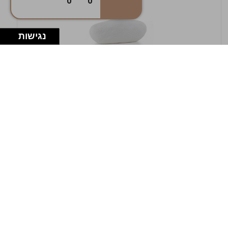
0
0
נגישות
במלאי
19607-1-אגרטל אריאנדה 15.5ס"מ - לבן
מחוספס
9009802379629
במארז
4