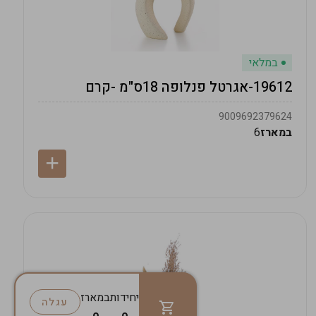
במלאי
19612-אגרטל פנלופה 18ס"מ -קרם
9009692379624
במארז
6
יחידות
במארז
עגלה