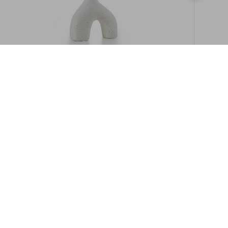
במלאי
19609/8-אגרטל איקרוס 16ס"מ -לבן מנוקד
9009892379622
במארז
6