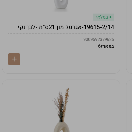
במלאי
19615-2/14-אגרטל מון 21ס"מ -לבן נקי
9009592379625
במארז
6