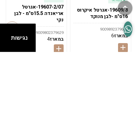
19607-2/07-אגרטל
19609/8-אגרטל איקרוס
אריאנדה 15.5ס"מ - לבן
16ס"מ -לבן מנוקד
נקי
9009892379622
9009802379629
במארז
6
נגישות
במארז
4
במלאי
במלאי
19607-1-אגרטל
19607/6-אגרטל