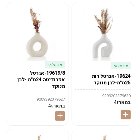
במלאי
במלאי
19619/8-אגרטל
19624-אגרטל רות
אפרודיטה 24ס"מ -לבן
25ס"מ-לבן מנוקד
מנוקד
9299202379620
9009392379627
במארז
4
במארז
4