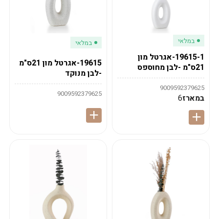
במלאי
במלאי
19615-1-אגרטל מון
19615-אגרטל מון 21ס"מ
21ס"מ -לבן מחוספס
-לבן מנוקד
9009592379625
9009592379625
במארז
6