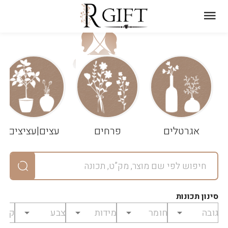
עגלת
ניקוי
שלך
הסל
אגרטלים
פרחים
עצים|עציצים
סיכום
יחידות
0
במארז
0
סינון תכונות
מחיר
0
₪
לפני