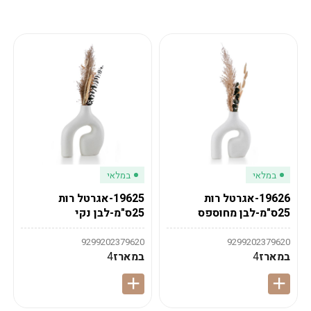
מע"מ
מע"מ
0
₪
0%
0
סה"כ
₪
לתשלום
לסיום הזמנה
במלאי
במלאי
19626-אגרטל רות
19625-אגרטל רות
25ס"מ-לבן מחוספס
25ס"מ-לבן נקי
9299202379620
9299202379620
במארז
4
במארז
4