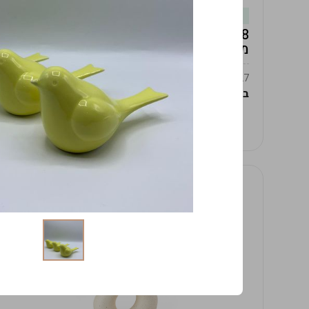
במלאי
19619/8-אגרטל אפרודיטה 24ס"מ -לבן
מנוקד
9009392379627
במארז
4