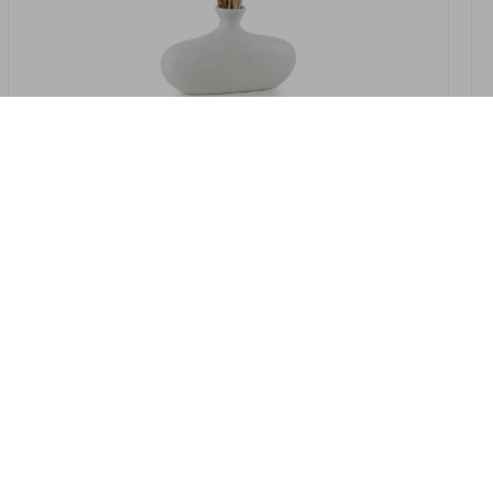
במלאי
19607-2/07-אגרטל אריאנדה 15.5ס"מ -
לבן נקי
9009802379629
במארז
4