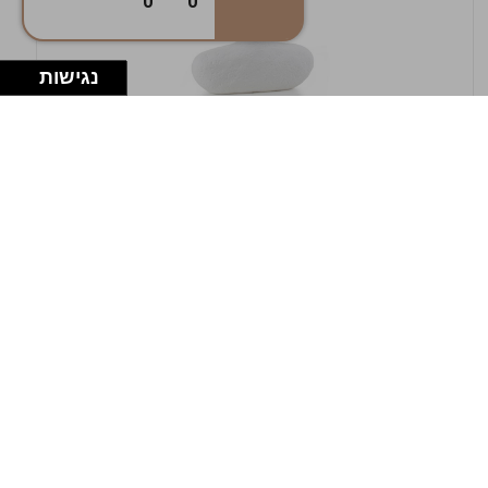
0
0
נגישות
במלאי
19607-1-אגרטל אריאנדה 15.5ס"מ - לבן
מחוספס
9009802379629
במארז
4