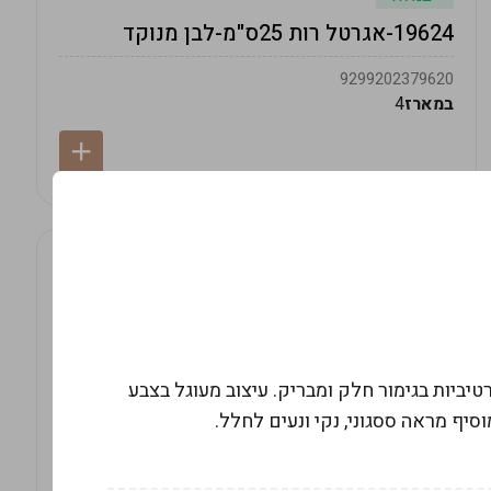
19624-אגרטל רות 25ס"מ-לבן מנוקד
9299202379620
במארז
4
 סט ציפורי נוי דקורטיביות בגימור חלק ומבריק. עיצוב מעוגל בצבע
סיף מראה ססגוני, נקי ונעים לחלל.