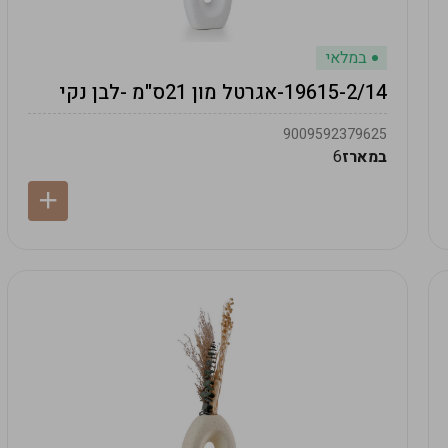
במלאי
19615-2/14-אגרטל מון 21ס"מ -לבן נקי
9009592379625
במארז
6