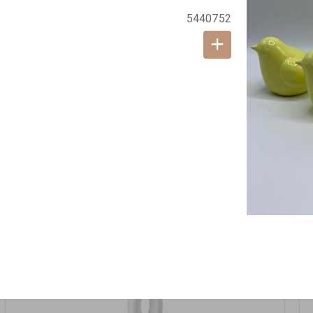
אזל המלאי
5440752
19617-2/17-אגרטל הרמס 19ס"מ -לבן נקי
9009492379626
במארז
6