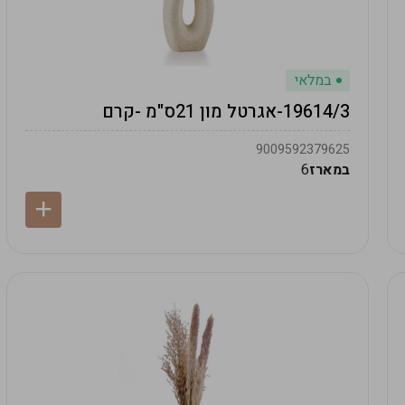
במלאי
19614/3-אגרטל מון 21ס"מ -קרם
9009592379625
במארז
6