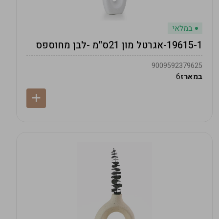
במלאי
19615-1-אגרטל מון 21ס"מ -לבן מחוספס
9009592379625
במארז
6