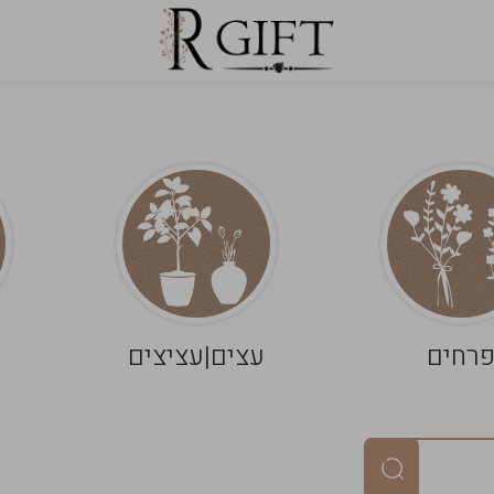
רחים
עצים|עציצים