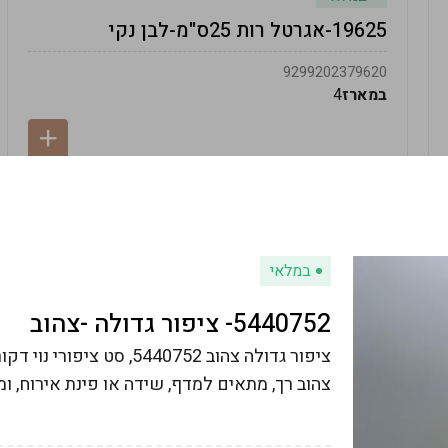
19625-אגרטל רות 25ס"מ-לבן נקי
9299202379620
במארז
4
במלאי
5440752- ציפור גדולה -צהוב
ציפור גדולה צהוב 5440752,
צהוב רך, מתאים למדף, שידה או פינת אירוח, ומו