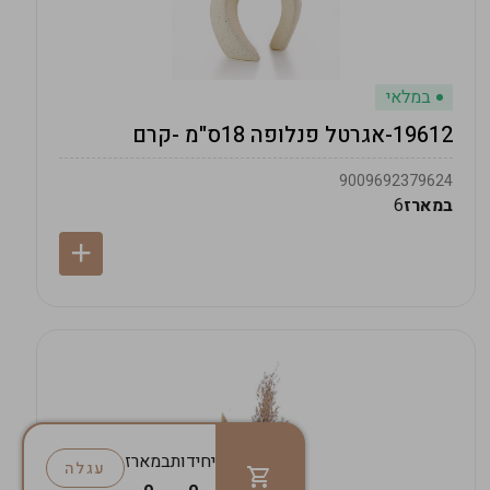
במלאי
19612-אגרטל פנלופה 18ס"מ -קרם
9009692379624
במארז
6
יחידות
במארז
עגלה