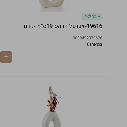
במלאי
19616-אגרטל הרמס 19ס"מ -קרם
9009492379626
במארז
6