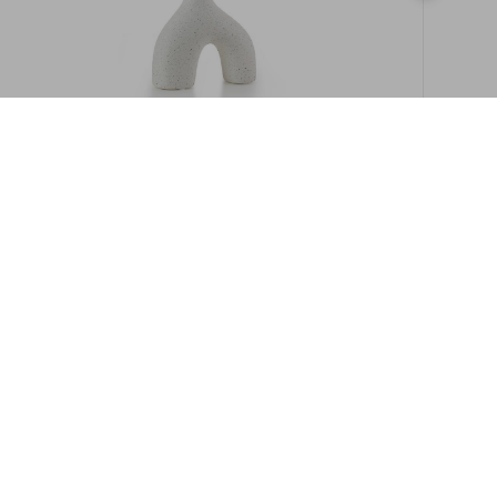
במלאי
19609/8-אגרטל איקרוס 16ס"מ -לבן מנוקד
9009892379622
במארז
6