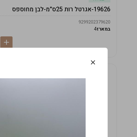
19626-אגרטל רות 25ס"מ-לבן מחוספס
9299202379620
במארז
4