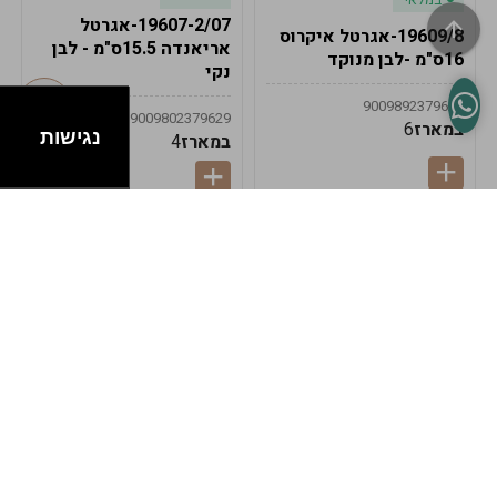
19607-2/07-אגרטל
19609/8-אגרטל איקרוס
אריאנדה 15.5ס"מ - לבן
16ס"מ -לבן מנוקד
נקי
9009892379622
9009802379629
במארז
6
נגישות
במארז
4
במלאי
במלאי
19607-1-אגרטל
19607/6-אגרטל