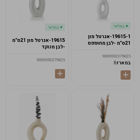
במלאי
במלאי
19615-1-אגרטל מון
19615-אגרטל מון 21ס"מ
21ס"מ -לבן מחוספס
-לבן מנוקד
9009592379625
9009592379625
במארז
6