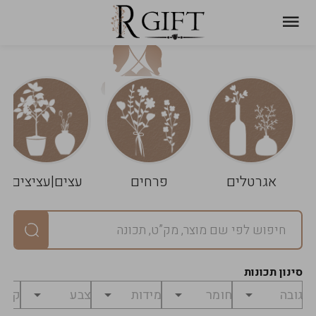
עגלת
ניקוי
שלך
הסל
אגרטלים
פרחים
עצים|עציצים
סיכום
יחידות
0
במארז
0
סינון תכונות
מחיר
0
₪
לפני