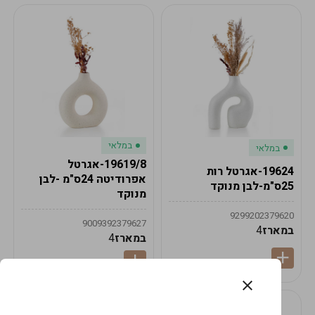
במלאי
במלאי
19619/8-אגרטל
19624-אגרטל רות
אפרודיטה 24ס"מ -לבן
25ס"מ-לבן מנוקד
מנוקד
9299202379620
9009392379627
במארז
4
במארז
4