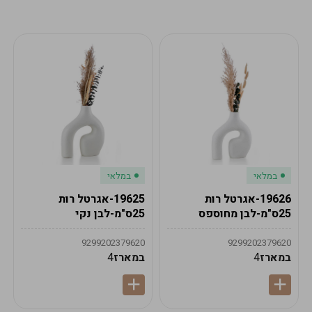
מע"מ
מע"מ
0
₪
0%
0
סה"כ
₪
לתשלום
לסיום הזמנה
במלאי
במלאי
19626-אגרטל רות
19625-אגרטל רות
25ס"מ-לבן מחוספס
25ס"מ-לבן נקי
9299202379620
9299202379620
במארז
4
במארז
4