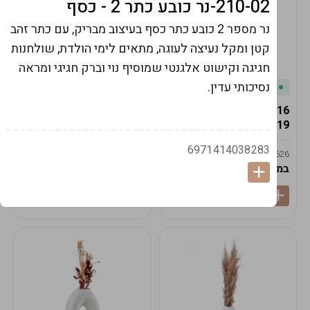
210-02-נר כובע כתר 2 - כסף
נר מספר 2 כובע כתר כסף בעיצוב מבריק, עם כתר זהב
קטן ומקל נעיצה לעוגה, מתאים לימי הולדת, שולחנות
חגיגה וקישוט אלגנטי שמוסיף נוי וברק חגיגי ומראה
נסיכותי עדין.
במלאי
במלאי
19616-אגרטל הרמס
19615-2/14-אגרטל מון
19ס"מ -קרם
21ס"מ -לבן נקי
6971414038283
9009592379625
9009492379626
במארז
6
במארז
6