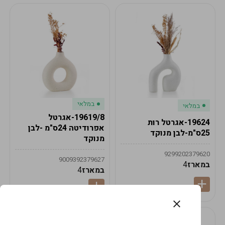
במלאי
במלאי
19619/8-אגרטל
19624-אגרטל רות
אפרודיטה 24ס"מ -לבן
25ס"מ-לבן מנוקד
מנוקד
9299202379620
9009392379627
במארז
4
במארז
4