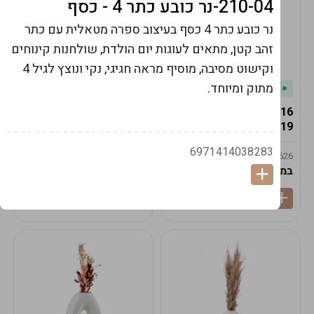
210-04-נר כובע כתר 4 - כסף
נר כובע כתר 4 כסף בעיצוב ספרה מטאלית עם כתר
זהב קטן, מתאים לעוגות יום הולדת, שולחנות קינוחים
וקישוט מסיבה, מוסיף מראה חגיגי, נקי ונוצץ לגיל 4
מתוק ומיוחד.
במלאי
במלאי
19616-אגרטל הרמס
19615-2/14-אגרטל מון
19ס"מ -קרם
21ס"מ -לבן נקי
6971414038283
9009592379625
9009492379626
במארז
6
במארז
6