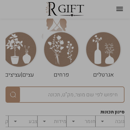
עגלת
ניקוי
שלך
הסל
אגרטלים
פרחים
עצים|עציצים
סיכום
יחידות
0
במארז
0
סינון תכונות
מחיר
0
₪
לפני