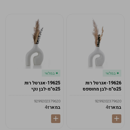
מע"מ
מע"מ
0
₪
0%
0
סה"כ
₪
לתשלום
לסיום הזמנה
במלאי
במלאי
19626-אגרטל רות
19625-אגרטל רות
25ס"מ-לבן מחוספס
25ס"מ-לבן נקי
9299202379620
9299202379620
במארז
4
במארז
4