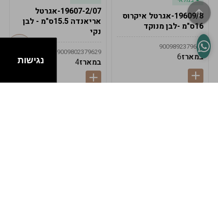
19607-2/07-אגרטל
19609/8-אגרטל איקרוס
אריאנדה 15.5ס"מ - לבן
16ס"מ -לבן מנוקד
נקי
9009892379622
9009802379629
במארז
6
נגישות
במארז
4
במלאי
במלאי
19607-1-אגרטל
19607/6-אגרטל