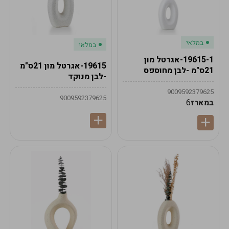
במלאי
במלאי
19615-1-אגרטל מון
19615-אגרטל מון 21ס"מ
21ס"מ -לבן מחוספס
-לבן מנוקד
9009592379625
9009592379625
במארז
6