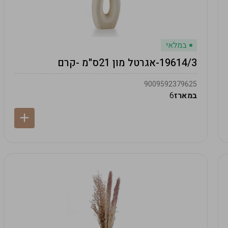
במלאי
19614/3-אגרטל מון 21ס"מ -קרם
9009592379625
במארז
6