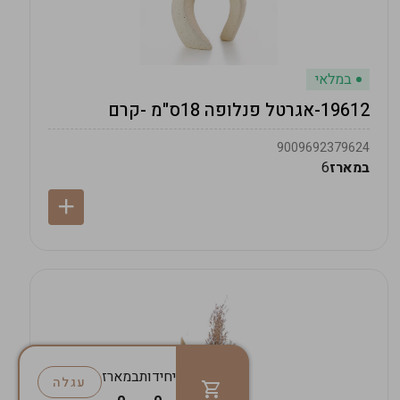
במלאי
19612-אגרטל פנלופה 18ס"מ -קרם
9009692379624
במארז
6
יחידות
במארז
עגלה