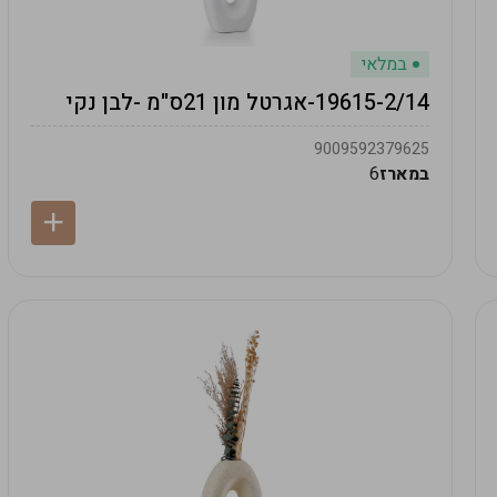
במלאי
19615-2/14-אגרטל מון 21ס"מ -לבן נקי
9009592379625
במארז
6