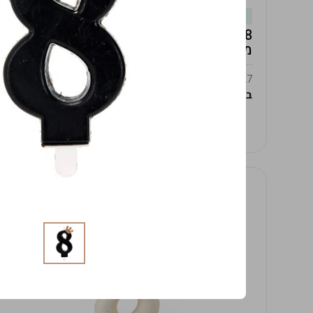
במלאי
19619/8-אגרטל אפרודיטה 24ס"מ -לבן
מנוקד
9009392379627
במארז
4