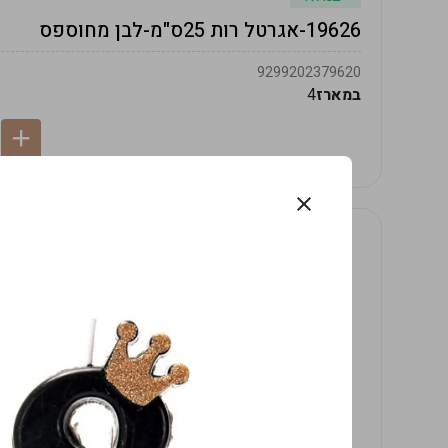
19626-אגרטל רות 25ס"מ-לבן מחוספס
9299202379620
במארז
4