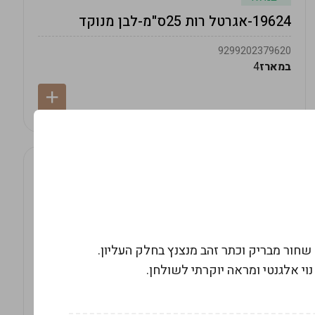
19624-אגרטל רות 25ס"מ-לבן מנוקד
9299202379620
במארז
4
ם גוף שחור מבריק וכתר זהב מנצנץ בחלק העליון.
 נוי אלגנטי ומראה יוקרתי לשולחן.