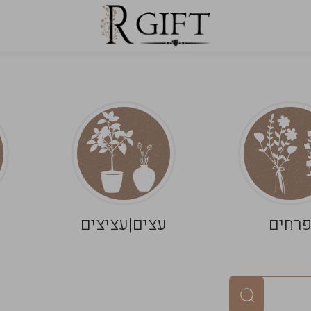
רחים
עצים|עציצים