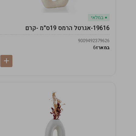
במלאי
19616-אגרטל הרמס 19ס"מ -קרם
9009492379626
במארז
6