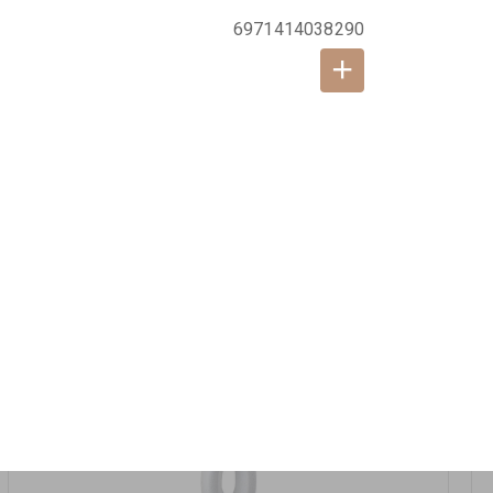
אזל המלאי
6971414038290
19617-2/17-אגרטל הרמס 19ס"מ -לבן נקי
9009492379626
במארז
6