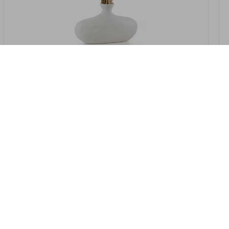
במלאי
19607-2/07-אגרטל אריאנדה 15.5ס"מ -
לבן נקי
9009802379629
במארז
4