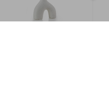
במלאי
19609/8-אגרטל איקרוס 16ס"מ -לבן מנוקד
9009892379622
במארז
6