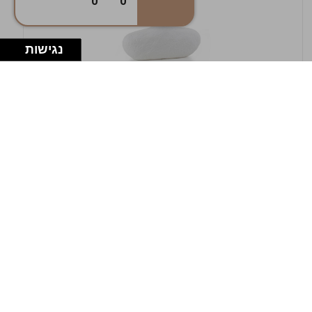
0
0
נגישות
במלאי
19607-1-אגרטל אריאנדה 15.5ס"מ - לבן
מחוספס
9009802379629
במארז
4