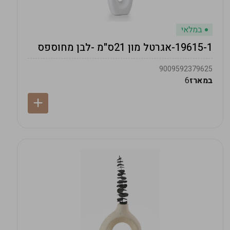
במלאי
19615-1-אגרטל מון 21ס"מ -לבן מחוספס
9009592379625
במארז
6