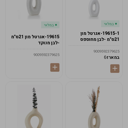
במלאי
במלאי
19615-1-אגרטל מון
19615-אגרטל מון 21ס"מ
21ס"מ -לבן מחוספס
-לבן מנוקד
9009592379625
9009592379625
במארז
6