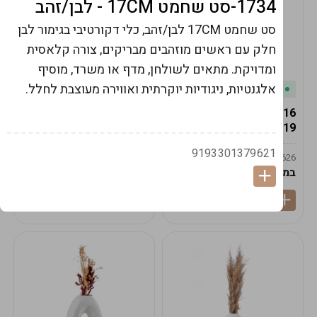
1734-סט שחמט 17CM - לבן/זהב
סט שחמט 17CM לבן/זהב, כלי דקורטיבי בגימור לבן
חלק עם ראשים מוזהבים מבריקים, צורה קלאסית
ומדויקת. מתאים לשולחן, מדף או משרד, מוסיף
אלגנטיות, ניגודיות יוקרתית ואווירה מעוצבת לחלל.
במלאי
במלאי
19616-אגרטל הרמס
19615-2/14-אגרטל מון
19ס"מ -קרם
21ס"מ -לבן נקי
9193301379621
9009592379625
9009492379626
במארז
6
במארז
6