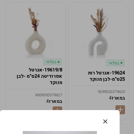
במלאי
במלאי
19619/8-אגרטל
19624-אגרטל רות
אפרודיטה 24ס"מ -לבן
25ס"מ-לבן מנוקד
מנוקד
9299202379620
9009392379627
במארז
4
במארז
4