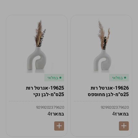
מע"מ
מע"מ
0
₪
0%
0
סה"כ
₪
לתשלום
לסיום הזמנה
במלאי
במלאי
19626-אגרטל רות
19625-אגרטל רות
25ס"מ-לבן מחוספס
25ס"מ-לבן נקי
9299202379620
9299202379620
במארז
4
במארז
4