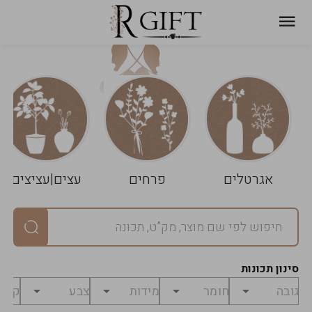
עגלת
ניקוי
שלך
הסל
אגרטלים
פרחים
עצים|עציצים
סיכום
יחידות
0
במארז
0
סינון תכונות
מחיר
0
₪
לפני