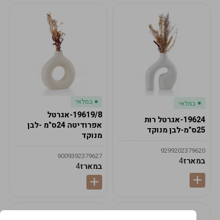
במלאי
במלאי
19619/8-אגרטל
19624-אגרטל רות
אפרודיטה 24ס"מ -לבן
25ס"מ-לבן מנוקד
מנוקד
9299202379620
9009392379627
במארז
4
במארז
4