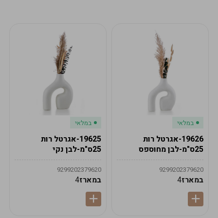
מע"מ
מע"מ
0
₪
0%
0
סה"כ
₪
לתשלום
לסיום הזמנה
במלאי
במלאי
19626-אגרטל רות
19625-אגרטל רות
25ס"מ-לבן מחוספס
25ס"מ-לבן נקי
9299202379620
9299202379620
במארז
4
במארז
4