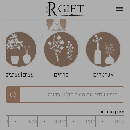
עגלת
ניקוי
שלך
הסל
אגרטלים
פרחים
עצים|עציצים
סיכום
יחידות
0
במארז
0
סינון תכונות
מחיר
0
₪
לפני