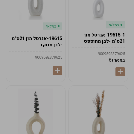
במלאי
במלאי
19615-1-אגרטל מון
19615-אגרטל מון 21ס"מ
21ס"מ -לבן מחוספס
-לבן מנוקד
9009592379625
9009592379625
במארז
6