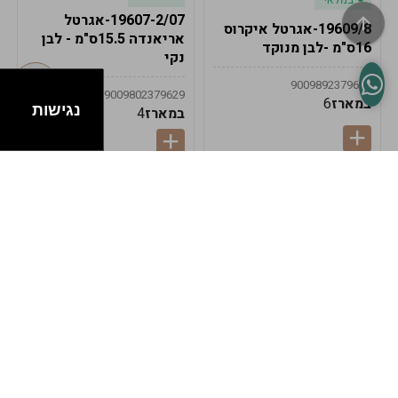
19607-2/07-אגרטל
19609/8-אגרטל איקרוס
אריאנדה 15.5ס"מ - לבן
16ס"מ -לבן מנוקד
נקי
9009892379622
9009802379629
במארז
6
נגישות
במארז
4
במלאי
במלאי
19607-1-אגרטל
19607/6-אגרטל