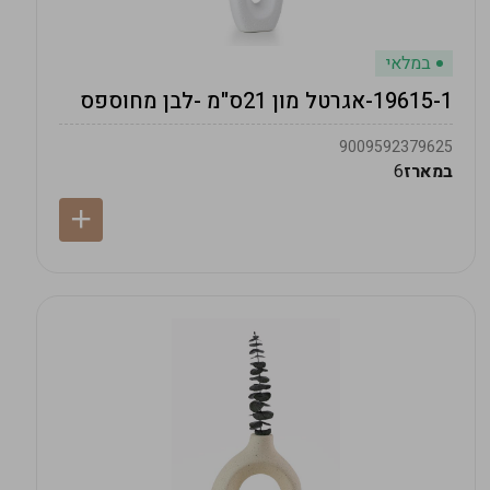
במלאי
19615-1-אגרטל מון 21ס"מ -לבן מחוספס
9009592379625
במארז
6