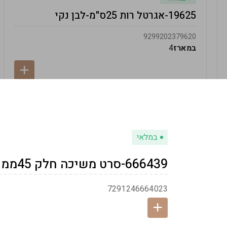
19625-אגרטל רות 25ס"מ-לבן נקי
9299202379620
במארז
4
במלאי
666439-סרט משיכה חלק 45ממ - זהב
7291246664023