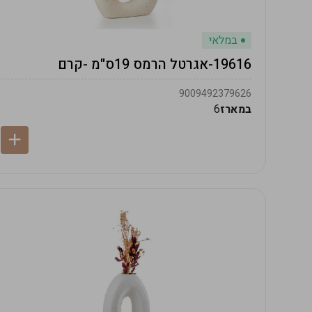
במלאי
19616-אגרטל הרמס 19ס"מ -קרם
9009492379626
במארז
6