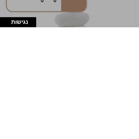
0
0
נגישות
במלאי
19607-1-אגרטל אריאנדה 15.5ס"מ - לבן
מחוספס
9009802379629
במארז
4