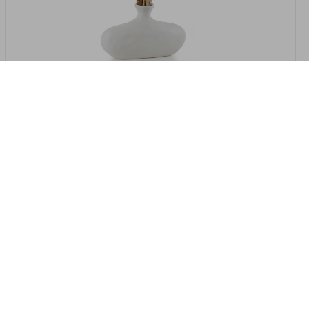
במלאי
19607-2/07-אגרטל אריאנדה 15.5ס"מ -
לבן נקי
9009802379629
במארז
4