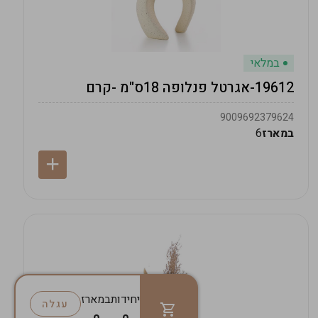
במלאי
19612-אגרטל פנלופה 18ס"מ -קרם
9009692379624
במארז
6
יחידות
במארז
עגלה