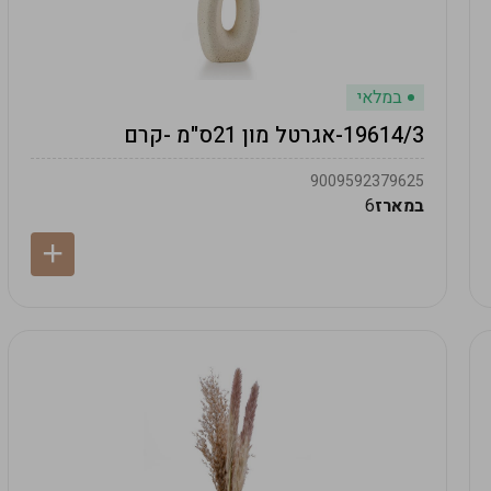
במלאי
19614/3-אגרטל מון 21ס"מ -קרם
9009592379625
במארז
6