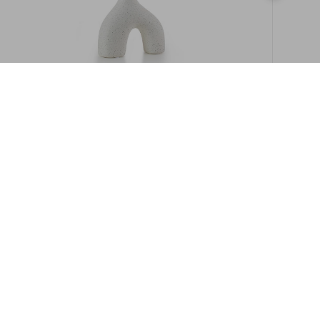
במלאי
19609/8-אגרטל איקרוס 16ס"מ -לבן מנוקד
9009892379622
במארז
6