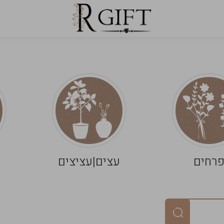
רחים
עצים|עציצים