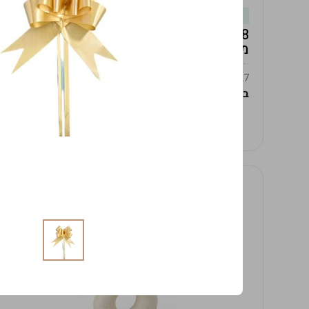
במלאי
19619/8-אגרטל אפרודיטה 24ס"מ -לבן
מנוקד
9009392379627
במארז
4