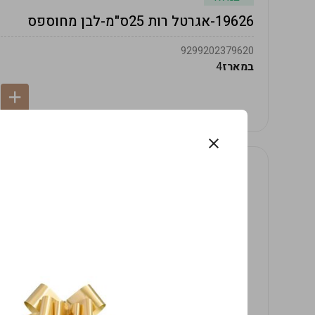
19626-אגרטל רות 25ס"מ-לבן מחוספס
9299202379620
במארז
4