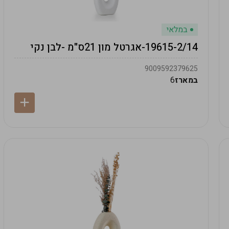
במלאי
19615-2/14-אגרטל מון 21ס"מ -לבן נקי
9009592379625
במארז
6