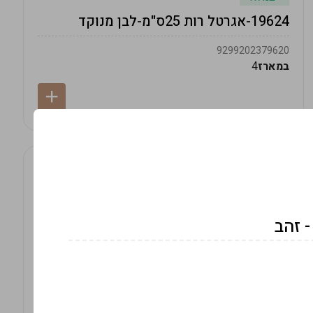
19624-אגרטל רות 25ס"מ-לבן מנוקד
9299202379620
במארז
4