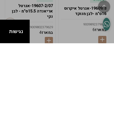
19607-2/07-אגרטל
19609/8-אגרטל איקרוס
אריאנדה 15.5ס"מ - לבן
16ס"מ -לבן מנוקד
נקי
9009892379622
9009802379629
במארז
6
נגישות
במארז
4
במלאי
במלאי
19607-1-אגרטל
19607/6-אגרטל