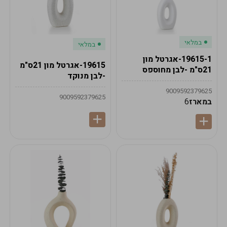
במלאי
במלאי
19615-1-אגרטל מון
19615-אגרטל מון 21ס"מ
21ס"מ -לבן מחוספס
-לבן מנוקד
9009592379625
9009592379625
במארז
6