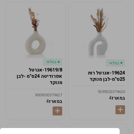
במלאי
במלאי
19619/8-אגרטל
19624-אגרטל רות
אפרודיטה 24ס"מ -לבן
25ס"מ-לבן מנוקד
מנוקד
9299202379620
9009392379627
במארז
4
במארז
4