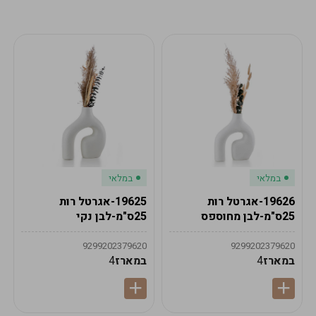
מע"מ
מע"מ
0
₪
0%
0
סה"כ
₪
לתשלום
לסיום הזמנה
במלאי
במלאי
19626-אגרטל רות
19625-אגרטל רות
25ס"מ-לבן מחוספס
25ס"מ-לבן נקי
9299202379620
9299202379620
במארז
4
במארז
4