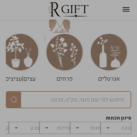
עגלת
ניקוי
שלך
הסל
אגרטלים
פרחים
עצים|עציצים
סיכום
יחידות
0
במארז
0
סינון תכונות
מחיר
0
₪
לפני