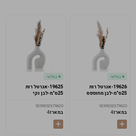
מע"מ
מע"מ
0
₪
0%
0
סה"כ
₪
לתשלום
לסיום הזמנה
במלאי
במלאי
19626-אגרטל רות
19625-אגרטל רות
25ס"מ-לבן מחוספס
25ס"מ-לבן נקי
9299202379620
9299202379620
במארז
4
במארז
4