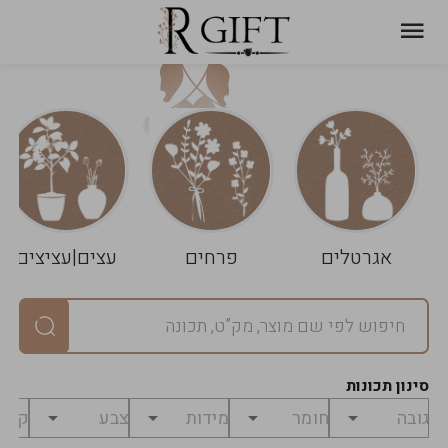
עגלת
ניקוי
שלך
הסל
אגרטלים
פרחים
עצים|עציצים
סיכום
יחידות
0
במארז
0
סינון תכונות
מחיר
0
₪
לפני