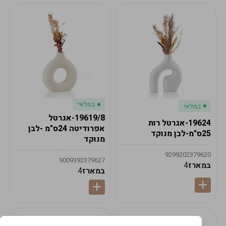
במלאי
במלאי
19619/8-אגרטל
19624-אגרטל רות
אפרודיטה 24ס"מ -לבן
25ס"מ-לבן מנוקד
מנוקד
9299202379620
9009392379627
במארז
4
במארז
4