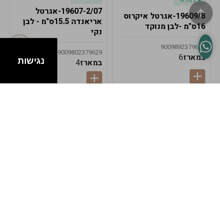
19607-2/07-אגרטל
19609/8-אגרטל איקרוס
אריאנדה 15.5ס"מ - לבן
16ס"מ -לבן מנוקד
נקי
9009892379622
9009802379629
במארז
6
נגישות
במארז
4
במלאי
במלאי
19607-1-אגרטל
19607/6-אגרטל