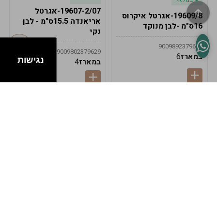
19607-2/07-אגרטל
19609/8-אגרטל איקרוס
אריאנדה 15.5ס"מ - לבן
16ס"מ -לבן מנוקד
נקי
9009892379622
9009802379629
במארז
6
נגישות
במארז
4
במלאי
במלאי
19607-1-אגרטל
19607/6-אגרטל