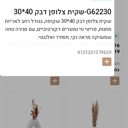
G62230-שקית צלופן דבק 40*30
שקית צלופן דבק 40*30 שקופה, בגודל רחב לאריזת
מתנות, פריטי נוי ומוצרים דקורטיביים, עם סגירה נוחה
במלאי
במלאי
שמעניקה מראה נקי, מסודר ואלגנטי.
19616-אגרטל הרמס
19615-2/14-אגרטל מון
19ס"מ -קרם
21ס"מ -לבן נקי
9123201379629
9009592379625
9009492379626
במארז
6
במארז
6