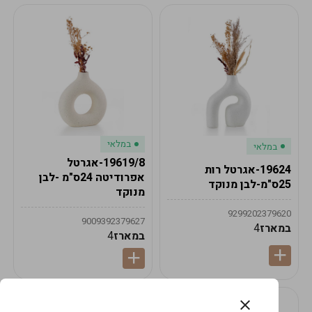
במלאי
במלאי
19619/8-אגרטל
19624-אגרטל רות
אפרודיטה 24ס"מ -לבן
25ס"מ-לבן מנוקד
מנוקד
9299202379620
9009392379627
במארז
4
במארז
4