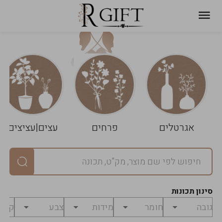
עגלת
ניקוי
שלך
הסל
אגרטלים
פרחים
עצים|עציצים
סיכום
יחידות
0
במארז
0
סינון תכונות
מחיר
0
₪
לפני