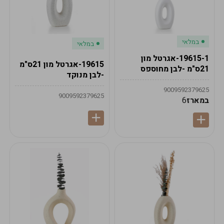
במלאי
במלאי
19615-1-אגרטל מון
19615-אגרטל מון 21ס"מ
21ס"מ -לבן מחוספס
-לבן מנוקד
9009592379625
9009592379625
במארז
6