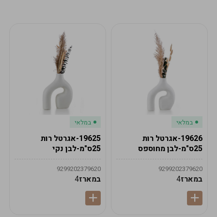
מע"מ
מע"מ
0
₪
0%
0
סה"כ
₪
לתשלום
לסיום הזמנה
במלאי
במלאי
19626-אגרטל רות
19625-אגרטל רות
25ס"מ-לבן מחוספס
25ס"מ-לבן נקי
9299202379620
9299202379620
במארז
4
במארז
4