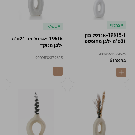
במלאי
במלאי
19615-1-אגרטל מון
19615-אגרטל מון 21ס"מ
21ס"מ -לבן מחוספס
-לבן מנוקד
9009592379625
9009592379625
במארז
6