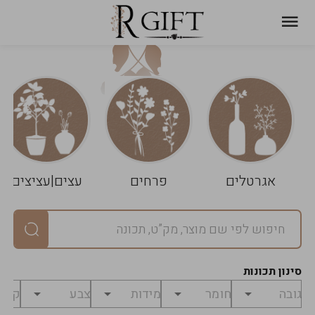
עגלת
ניקוי
שלך
הסל
אגרטלים
פרחים
עצים|עציצים
סיכום
יחידות
0
במארז
0
סינון תכונות
מחיר
0
₪
לפני