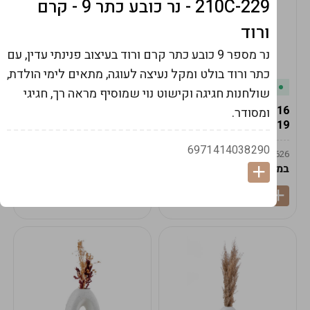
210C-229 - נר כובע כתר 9 - קרם
ורוד
נר מספר 9 כובע כתר קרם ורוד בעיצוב פנינתי עדין, עם
כתר ורוד בולט ומקל נעיצה לעוגה, מתאים לימי הולדת,
במלאי
במלאי
שולחנות חגיגה וקישוט נוי שמוסיף מראה רך, חגיגי
19616-אגרטל הרמס
19615-2/14-אגרטל מון
ומסודר.
19ס"מ -קרם
21ס"מ -לבן נקי
6971414038290
9009592379625
9009492379626
במארז
6
במארז
6