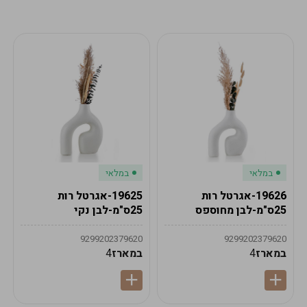
מע"מ
מע"מ
0
₪
0%
0
סה"כ
₪
לתשלום
לסיום הזמנה
במלאי
במלאי
19626-אגרטל רות
19625-אגרטל רות
25ס"מ-לבן מחוספס
25ס"מ-לבן נקי
9299202379620
9299202379620
במארז
4
במארז
4