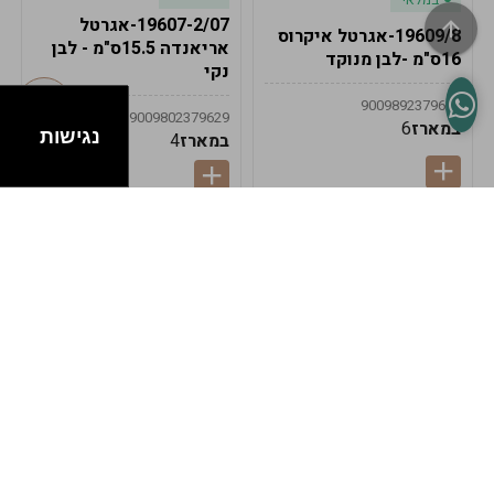
19607-2/07-אגרטל
19609/8-אגרטל איקרוס
אריאנדה 15.5ס"מ - לבן
16ס"מ -לבן מנוקד
נקי
9009892379622
9009802379629
במארז
6
נגישות
במארז
4
במלאי
במלאי
19607-1-אגרטל
19607/6-אגרטל