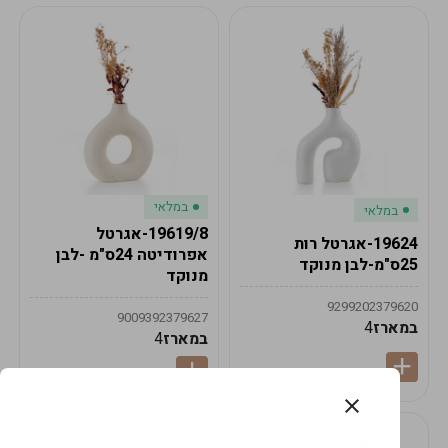
במלאי
במלאי
19619/8-אגרטל
19624-אגרטל רות
אפרודיטה 24ס"מ -לבן
25ס"מ-לבן מנוקד
מנוקד
9299202379620
9009392379627
במארז
4
במארז
4