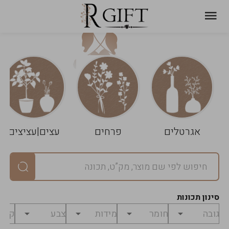
עגלת
ניקוי
שלך
הסל
אגרטלים
פרחים
עצים|עציצים
סיכום
יחידות
0
במארז
0
סינון תכונות
מחיר
0
₪
לפני