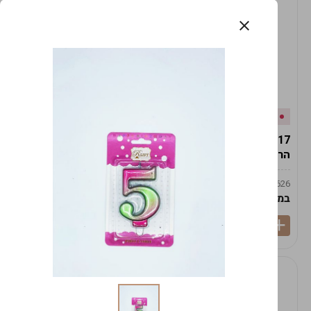
אזל המלאי
במלאי
19617-2/17-אגרטל
19617/6-אגרטל הרמס
הרמס 19ס"מ -לבן נקי
19ס"מ -לבן מנוקד
9009492379626
9009492379626
במארז
6
במארז
6