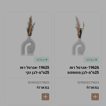
מע"מ
מע"מ
0
₪
0%
0
סה"כ
₪
לתשלום
לסיום הזמנה
במלאי
במלאי
19626-אגרטל רות
19625-אגרטל רות
25ס"מ-לבן מחוספס
25ס"מ-לבן נקי
9299202379620
9299202379620
במארז
4
במארז
4