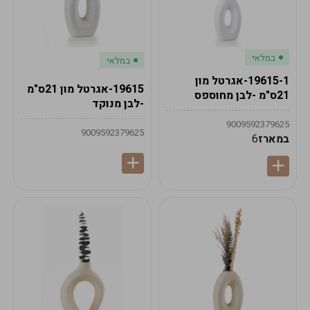
במלאי
במלאי
19615-1-אגרטל מון
19615-אגרטל מון 21ס"מ
21ס"מ -לבן מחוספס
-לבן מנוקד
9009592379625
9009592379625
במארז
6