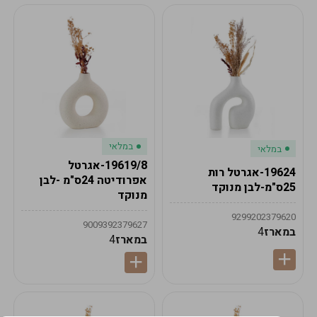
במלאי
במלאי
19619/8-אגרטל
19624-אגרטל רות
אפרודיטה 24ס"מ -לבן
25ס"מ-לבן מנוקד
מנוקד
9299202379620
9009392379627
במארז
4
במארז
4