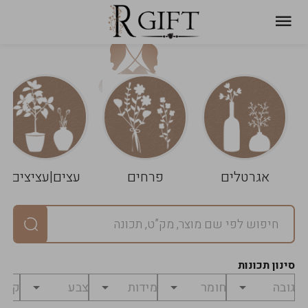
עגלת
ניקוי
שלך
הסל
אגרטלים
פרחים
עצים|עציצים
סיכום
יחידות
0
במארז
0
סינון תכונות
מחיר
0
₪
לפני