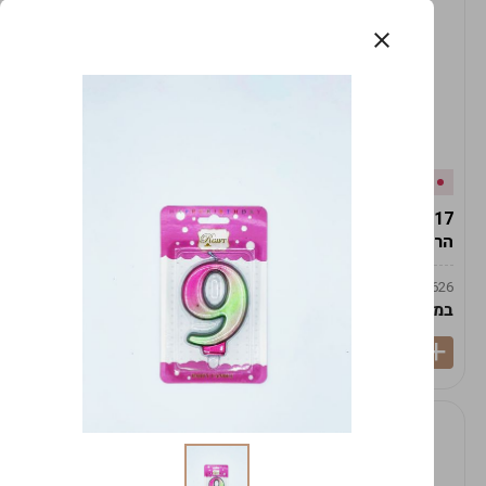
אזל המלאי
במלאי
19617-2/17-אגרטל
19617/6-אגרטל הרמס
הרמס 19ס"מ -לבן נקי
19ס"מ -לבן מנוקד
9009492379626
9009492379626
במארז
6
במארז
6