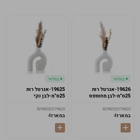
מע"מ
מע"מ
0
₪
0%
0
סה"כ
₪
לתשלום
לסיום הזמנה
במלאי
במלאי
19626-אגרטל רות
19625-אגרטל רות
25ס"מ-לבן מחוספס
25ס"מ-לבן נקי
9299202379620
9299202379620
במארז
4
במארז
4