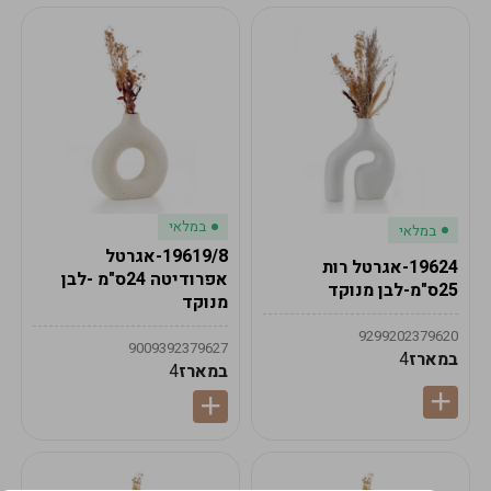
במלאי
במלאי
19619/8-אגרטל
19624-אגרטל רות
אפרודיטה 24ס"מ -לבן
25ס"מ-לבן מנוקד
מנוקד
9299202379620
9009392379627
במארז
4
במארז
4