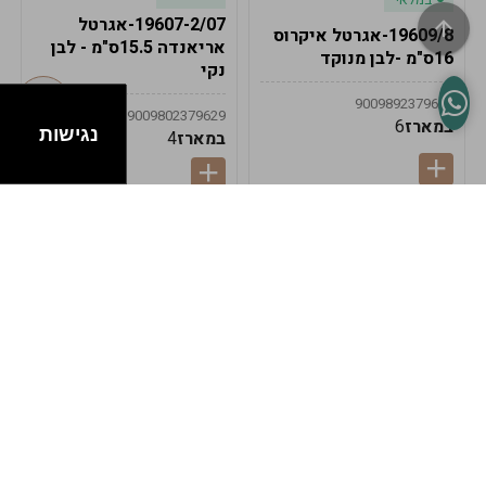
19607-2/07-אגרטל
19609/8-אגרטל איקרוס
אריאנדה 15.5ס"מ - לבן
16ס"מ -לבן מנוקד
נקי
9009892379622
9009802379629
במארז
6
נגישות
במארז
4
במלאי
במלאי
19607-1-אגרטל
19607/6-אגרטל