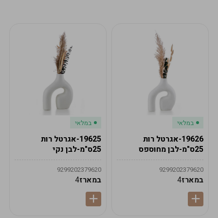
מע"מ
מע"מ
0
₪
0%
0
סה"כ
₪
לתשלום
לסיום הזמנה
במלאי
במלאי
19626-אגרטל רות
19625-אגרטל רות
25ס"מ-לבן מחוספס
25ס"מ-לבן נקי
9299202379620
9299202379620
במארז
4
במארז
4