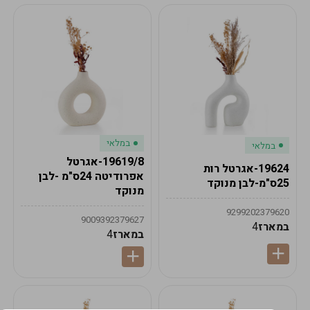
במלאי
במלאי
19619/8-אגרטל
19624-אגרטל רות
אפרודיטה 24ס"מ -לבן
25ס"מ-לבן מנוקד
מנוקד
9299202379620
9009392379627
במארז
4
במארז
4