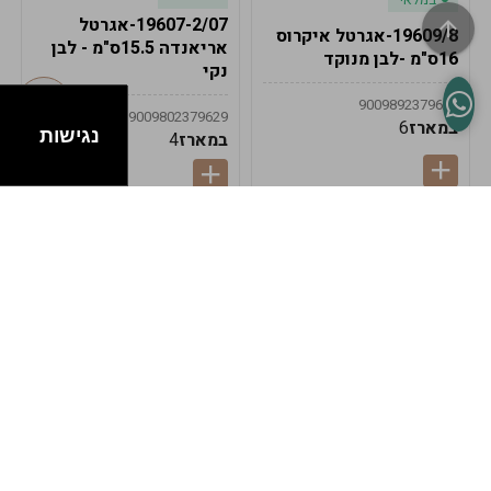
19607-2/07-אגרטל
19609/8-אגרטל איקרוס
אריאנדה 15.5ס"מ - לבן
16ס"מ -לבן מנוקד
נקי
9009892379622
9009802379629
במארז
6
נגישות
במארז
4
במלאי
במלאי
19607-1-אגרטל
19607/6-אגרטל