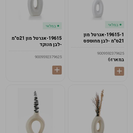
במלאי
במלאי
19615-1-אגרטל מון
19615-אגרטל מון 21ס"מ
21ס"מ -לבן מחוספס
-לבן מנוקד
9009592379625
9009592379625
במארז
6