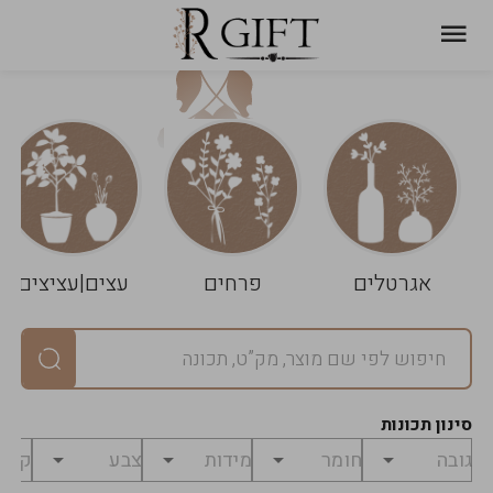
עגלת
ניקוי
שלך
הסל
אגרטלים
פרחים
עצים|עציצים
סיכום
יחידות
0
במארז
0
סינון תכונות
מחיר
0
₪
לפני