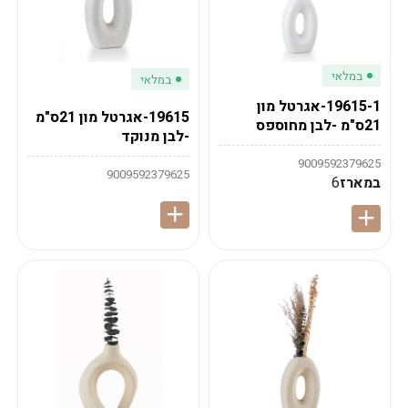
במלאי
במלאי
19615-1-אגרטל מון
19615-אגרטל מון 21ס"מ
21ס"מ -לבן מחוספס
-לבן מנוקד
9009592379625
9009592379625
במארז
6