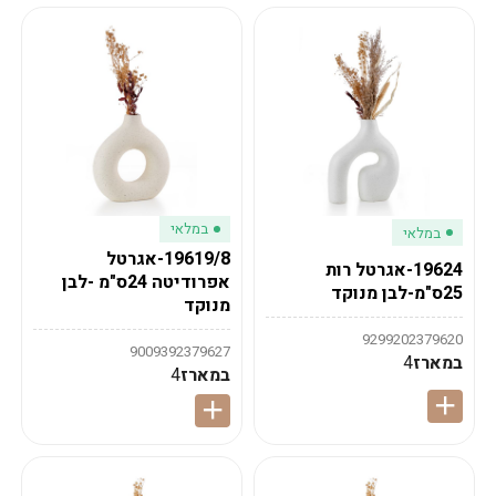
במלאי
במלאי
19619/8-אגרטל
19624-אגרטל רות
אפרודיטה 24ס"מ -לבן
25ס"מ-לבן מנוקד
מנוקד
9299202379620
9009392379627
במארז
4
במארז
4