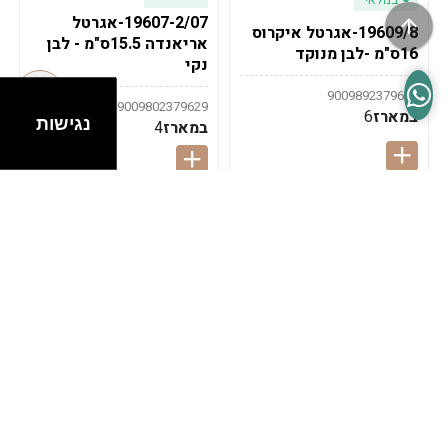
19607-2/07-אגרטל
19609/8-אגרטל איקרוס
אריאנדה 15.5ס"מ - לבן
16ס"מ -לבן מנוקד
נקי
9009892379622
9009802379629
במארז
6
נגישות
במארז
4
במלאי
במלאי
19607-1-אגרטל
19607/6-אגרטל