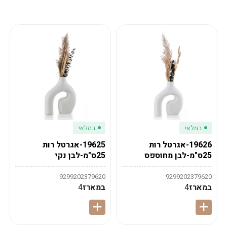
מע"מ
מע"מ
0
₪
0%
0
סה"כ
₪
לתשלום
לסיום הזמנה
במלאי
במלאי
19626-אגרטל רות
19625-אגרטל רות
25ס"מ-לבן מחוספס
25ס"מ-לבן נקי
9299202379620
9299202379620
במארז
4
במארז
4