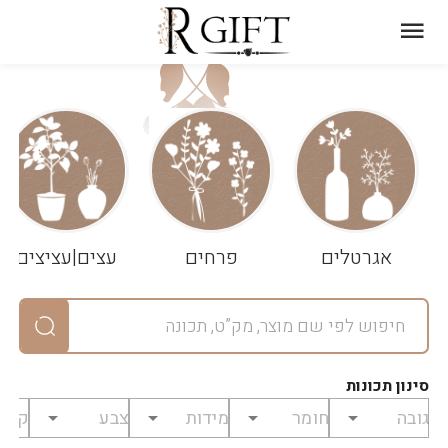
עגלת
ניקוי
שלך
הסל
אגרטלים
פרחים
עצים|עציצים
סיכום
יחידות
0
במארז
0
סינון תכונות
מחיר
0
₪
לפני