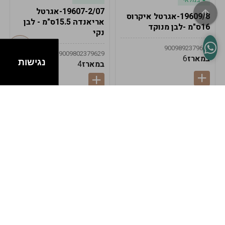
19607-2/07-אגרטל
19609/8-אגרטל איקרוס
אריאנדה 15.5ס"מ - לבן
16ס"מ -לבן מנוקד
נקי
9009892379622
9009802379629
במארז
6
נגישות
במארז
4
במלאי
במלאי
19607-1-אגרטל
19607/6-אגרטל