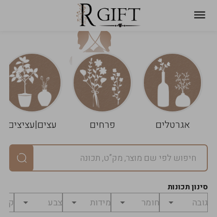
עגלת
ניקוי
שלך
הסל
אגרטלים
פרחים
עצים|עציצים
סיכום
יחידות
0
במארז
0
סינון תכונות
מחיר
0
₪
לפני