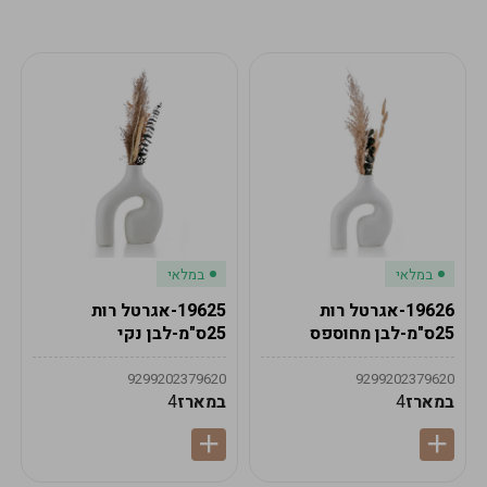
מע"מ
מע"מ
0
₪
0%
0
סה"כ
₪
לתשלום
לסיום הזמנה
במלאי
במלאי
19626-אגרטל רות
19625-אגרטל רות
25ס"מ-לבן מחוספס
25ס"מ-לבן נקי
9299202379620
9299202379620
במארז
4
במארז
4