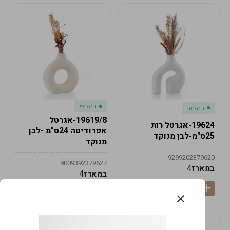
במלאי
במלאי
19619/8-אגרטל
19624-אגרטל רות
אפרודיטה 24ס"מ -לבן
25ס"מ-לבן מנוקד
מנוקד
9299202379620
9009392379627
במארז
4
במארז
4