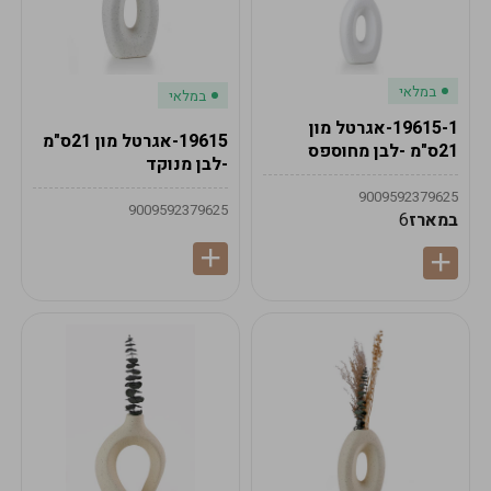
במלאי
במלאי
19615-1-אגרטל מון
19615-אגרטל מון 21ס"מ
21ס"מ -לבן מחוספס
-לבן מנוקד
9009592379625
9009592379625
במארז
6