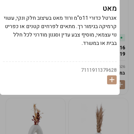
מאט
אגרטל כדורי 11ס"מ ורוד מאט בעיצוב חלק ונקי, עשוי
קרמיקה בגימור רך. מתאים לפרחים קטנים או כפריט
נוי עצמאי, מוסיף צבע עדין וסגנון מודרני לכל חלל
במלאי
במלאי
בבית או במשרד.
19616-אגרטל הרמס
19615-2/14-אגרטל מון
19ס"מ -קרם
21ס"מ -לבן נקי
9009592379625
9009492379626
7111911379628
במארז
6
במארז
6