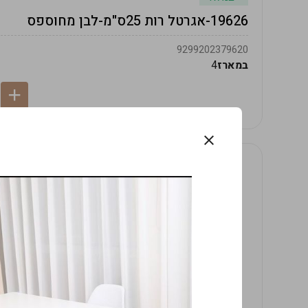
19626-אגרטל רות 25ס"מ-לבן מחוספס
9299202379620
במארז
4