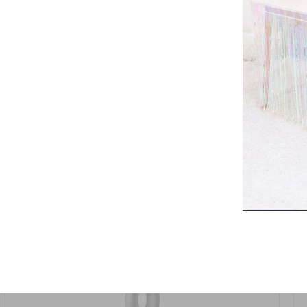
אזל המלאי
19617-2/17-אגרטל הרמס 19ס"מ -לבן נקי
9009492379626
במארז
6