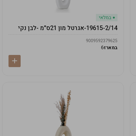
במלאי
19615-2/14-אגרטל מון 21ס"מ -לבן נקי
9009592379625
במארז
6