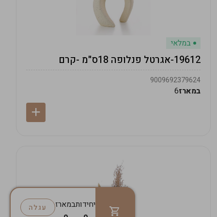
במלאי
19612-אגרטל פנלופה 18ס"מ -קרם
9009692379624
במארז
6
יחידות
במארז
עגלה