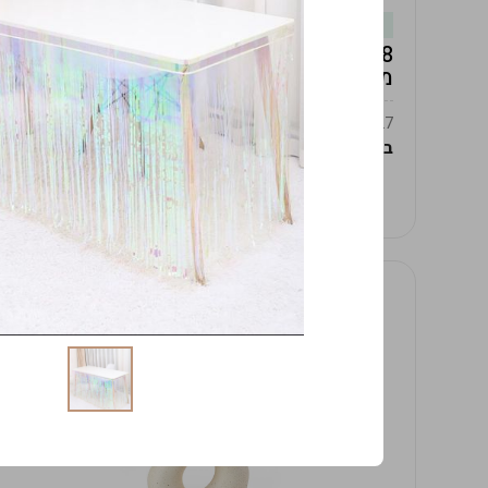
במלאי
19619/8-אגרטל אפרודיטה 24ס"מ -לבן
מנוקד
9009392379627
במארז
4