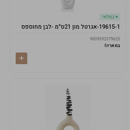
במלאי
19615-1-אגרטל מון 21ס"מ -לבן מחוספס
9009592379625
במארז
6