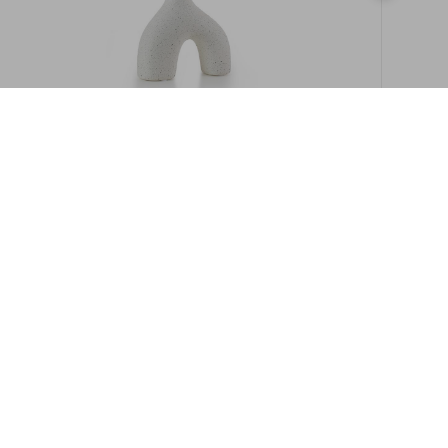
במלאי
19609/8-אגרטל איקרוס 16ס"מ -לבן מנוקד
9009892379622
במארז
6