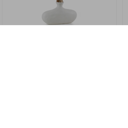
במלאי
19607-2/07-אגרטל אריאנדה 15.5ס"מ -
לבן נקי
9009802379629
במארז
4