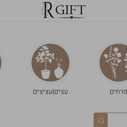
רחים
עצים|עציצים