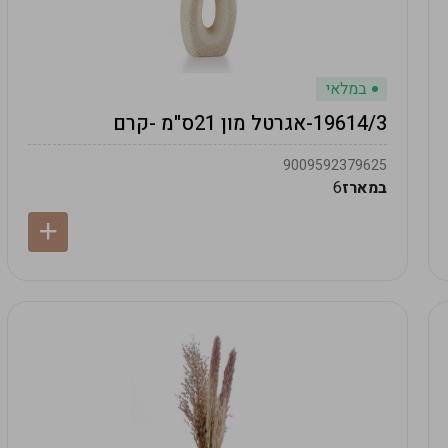
במלאי
19614/3-אגרטל מון 21ס"מ -קרם
9009592379625
במארז
6