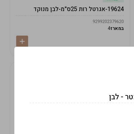
19624-אגרטל רות 25ס"מ-לבן מנוקד
9299202379620
במארז
4