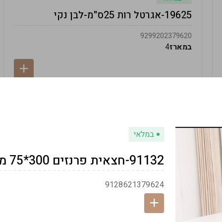
19625-אגרטל רות 25ס"מ-לבן נקי
9299202379620
במארז
4
במלאי
91132-חצאית פרנזים 300*75 מטר - לבן
9128621379624