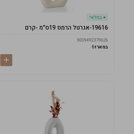
במלאי
19616-אגרטל הרמס 19ס"מ -קרם
9009492379626
במארז
6