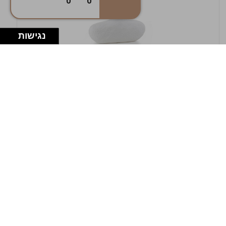
0
0
נגישות
במלאי
19607-1-אגרטל אריאנדה 15.5ס"מ - לבן
מחוספס
9009802379629
במארז
4