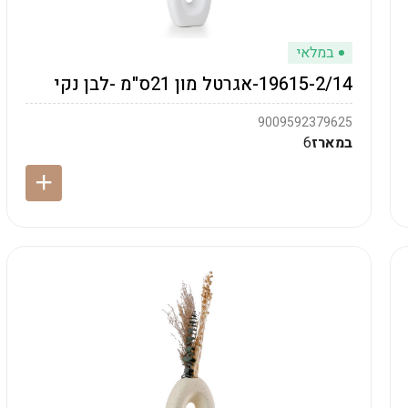
במלאי
19615-2/14-אגרטל מון 21ס"מ -לבן נקי
9009592379625
במארז
6