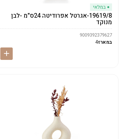
במלאי
19619/8-אגרטל אפרודיטה 24ס"מ -לבן
מנוקד
9009392379627
במארז
4