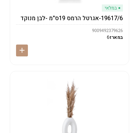
במלאי
19617/6-אגרטל הרמס 19ס"מ -לבן מנוקד
9009492379626
במארז
6