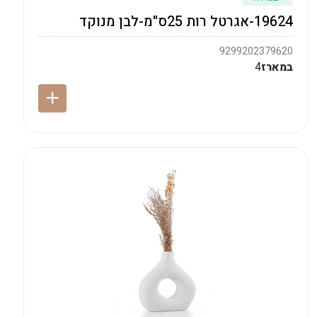
19624-אגרטל רות 25ס"מ-לבן מנוקד
9299202379620
במארז
4