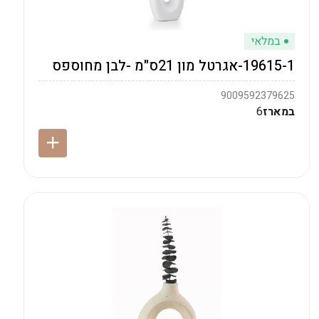
במלאי
19615-1-אגרטל מון 21ס"מ -לבן מחוספס
9009592379625
במארז
6