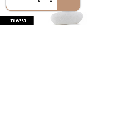
0
0
נגישות
במלאי
19607-1-אגרטל אריאנדה 15.5ס"מ - לבן
מחוספס
9009802379629
במארז
4