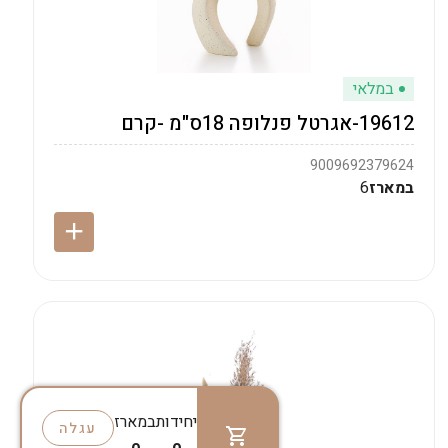
במלאי
19612-אגרטל פנלופה 18ס"מ -קרם
9009692379624
במארז
6
יחידות
במארז
עגלה