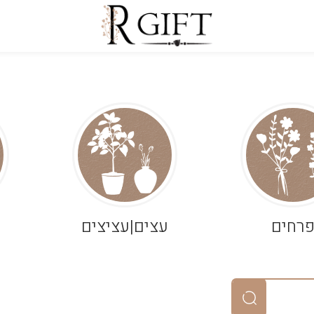
רחים
עצים|עציצים