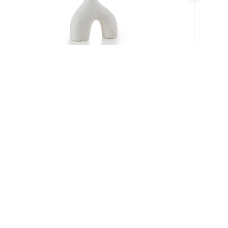
במלאי
19609/8-אגרטל איקרוס 16ס"מ -לבן מנוקד
9009892379622
במארז
6