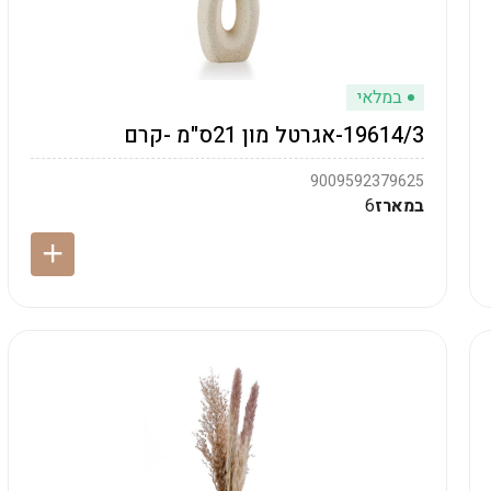
במלאי
19614/3-אגרטל מון 21ס"מ -קרם
9009592379625
במארז
6