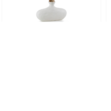
במלאי
19607-2/07-אגרטל אריאנדה 15.5ס"מ -
לבן נקי
9009802379629
במארז
4