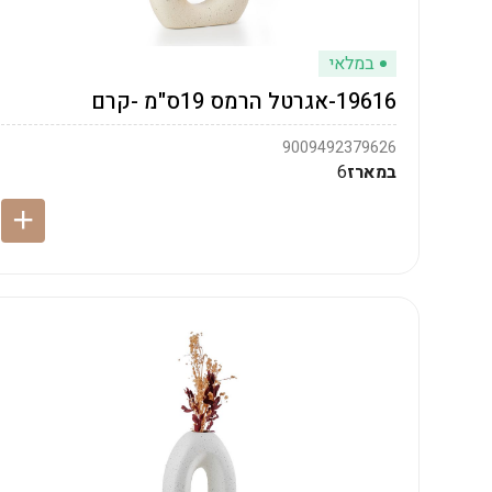
במלאי
19616-אגרטל הרמס 19ס"מ -קרם
9009492379626
במארז
6