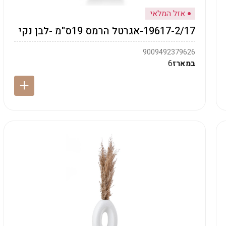
אזל המלאי
19617-2/17-אגרטל הרמס 19ס"מ -לבן נקי
9009492379626
במארז
6