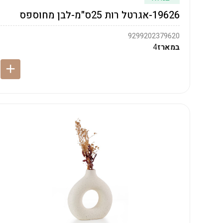
19626-אגרטל רות 25ס"מ-לבן מחוספס
9299202379620
במארז
4