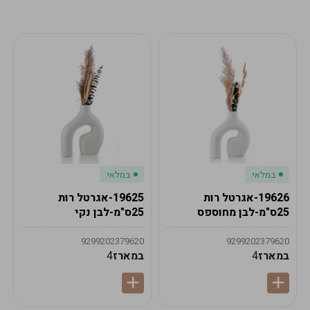
מע"מ
מע"מ
0
₪
0%
0
סה"כ
₪
לתשלום
לסיום הזמנה
במלאי
במלאי
19626-אגרטל רות
19625-אגרטל רות
25ס"מ-לבן מחוספס
25ס"מ-לבן נקי
9299202379620
9299202379620
במארז
4
במארז
4