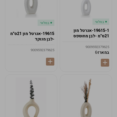
במלאי
במלאי
19615-1-אגרטל מון
19615-אגרטל מון 21ס"מ
21ס"מ -לבן מחוספס
-לבן מנוקד
9009592379625
9009592379625
במארז
6