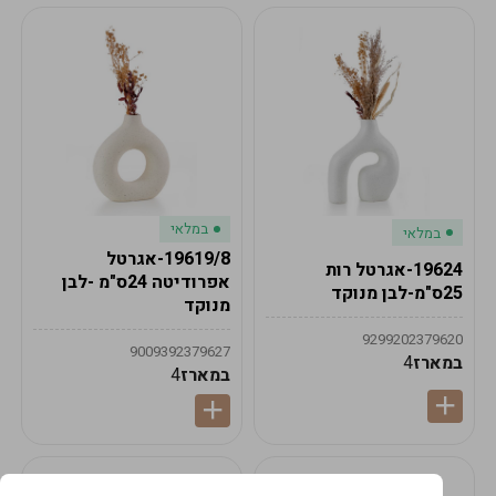
במלאי
במלאי
19619/8-אגרטל
19624-אגרטל רות
אפרודיטה 24ס"מ -לבן
25ס"מ-לבן מנוקד
מנוקד
9299202379620
9009392379627
במארז
4
במארז
4