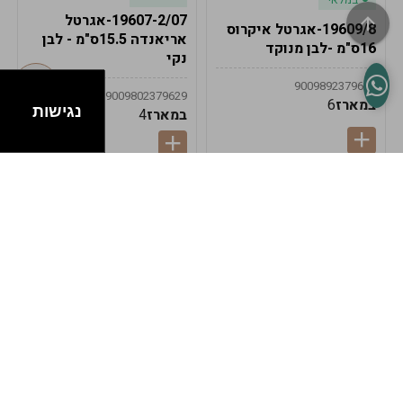
19607-2/07-אגרטל
19609/8-אגרטל איקרוס
אריאנדה 15.5ס"מ - לבן
16ס"מ -לבן מנוקד
נקי
9009892379622
9009802379629
במארז
6
נגישות
במארז
4
במלאי
במלאי
19607-1-אגרטל
19607/6-אגרטל