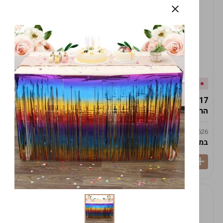
אזל המלאי
במלאי
19617-2/17-אגרטל
19617/6-אגרטל הרמס
הרמס 19ס"מ -לבן נקי
19ס"מ -לבן מנוקד
9009492379626
9009492379626
במארז
6
במארז
6