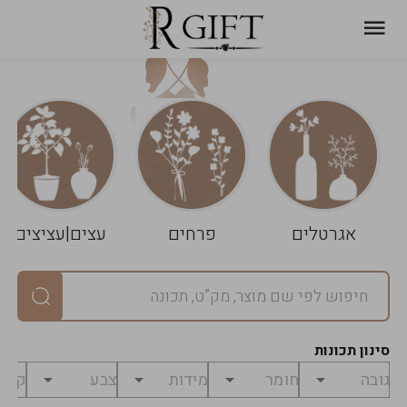
עגלת
ניקוי
שלך
הסל
אגרטלים
פרחים
עצים|עציצים
סיכום
יחידות
0
במארז
0
סינון תכונות
מחיר
0
₪
לפני