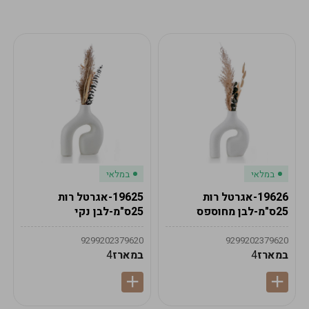
מע"מ
מע"מ
0
₪
0%
0
סה"כ
₪
לתשלום
לסיום הזמנה
במלאי
במלאי
19626-אגרטל רות
19625-אגרטל רות
25ס"מ-לבן מחוספס
25ס"מ-לבן נקי
9299202379620
9299202379620
במארז
4
במארז
4