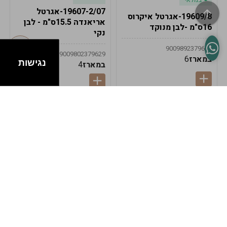
19607-2/07-אגרטל
19609/8-אגרטל איקרוס
אריאנדה 15.5ס"מ - לבן
16ס"מ -לבן מנוקד
נקי
9009892379622
9009802379629
במארז
6
נגישות
במארז
4
במלאי
במלאי
19607-1-אגרטל
19607/6-אגרטל