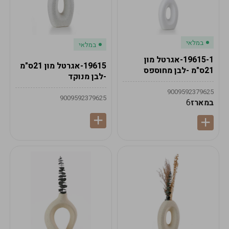
במלאי
במלאי
19615-1-אגרטל מון
19615-אגרטל מון 21ס"מ
21ס"מ -לבן מחוספס
-לבן מנוקד
9009592379625
9009592379625
במארז
6