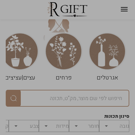
עגלת
ניקוי
שלך
הסל
אגרטלים
פרחים
עצים|עציצים
סיכום
יחידות
0
במארז
0
סינון תכונות
מחיר
0
₪
לפני