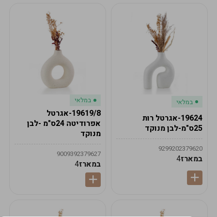
במלאי
במלאי
19619/8-אגרטל
19624-אגרטל רות
אפרודיטה 24ס"מ -לבן
25ס"מ-לבן מנוקד
מנוקד
9299202379620
9009392379627
במארז
4
במארז
4