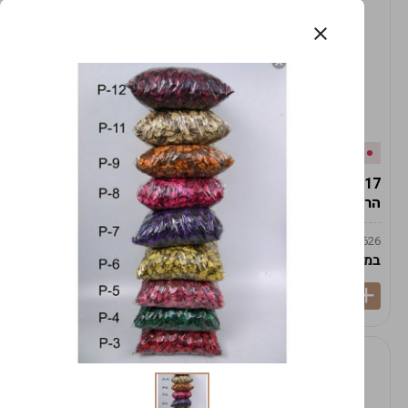
אזל המלאי
במלאי
19617-2/17-אגרטל
19617/6-אגרטל הרמס
הרמס 19ס"מ -לבן נקי
19ס"מ -לבן מנוקד
9009492379626
9009492379626
במארז
6
במארז
6