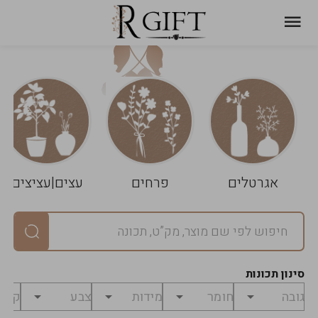
עגלת
ניקוי
שלך
הסל
אגרטלים
פרחים
עצים|עציצים
סיכום
יחידות
0
במארז
0
סינון תכונות
מחיר
0
₪
לפני