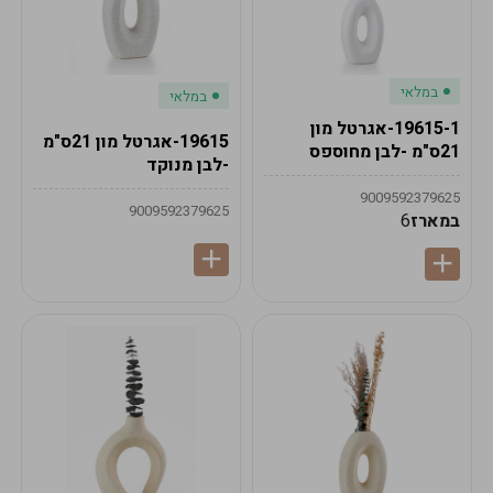
במלאי
במלאי
19615-1-אגרטל מון
19615-אגרטל מון 21ס"מ
21ס"מ -לבן מחוספס
-לבן מנוקד
9009592379625
9009592379625
במארז
6