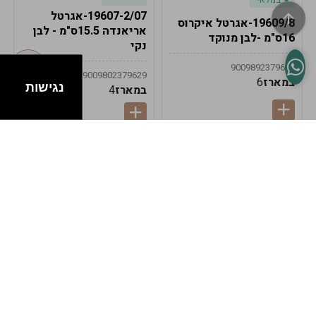
19607-2/07-אגרטל
19609/8-אגרטל איקרוס
אריאנדה 15.5ס"מ - לבן
16ס"מ -לבן מנוקד
נקי
9009892379622
9009802379629
במארז
6
נגישות
במארז
4
במלאי
במלאי
19607-1-אגרטל
19607/6-אגרטל