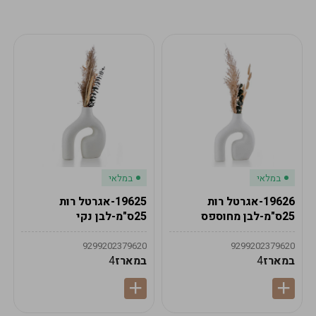
מע"מ
מע"מ
0
₪
0%
0
סה"כ
₪
לתשלום
לסיום הזמנה
במלאי
במלאי
19626-אגרטל רות
19625-אגרטל רות
25ס"מ-לבן מחוספס
25ס"מ-לבן נקי
9299202379620
9299202379620
במארז
4
במארז
4