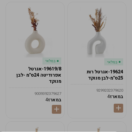
במלאי
במלאי
19619/8-אגרטל
19624-אגרטל רות
אפרודיטה 24ס"מ -לבן
25ס"מ-לבן מנוקד
מנוקד
9299202379620
9009392379627
במארז
4
במארז
4