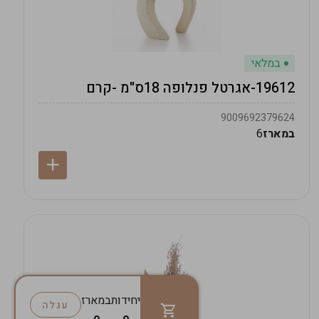
במלאי
19612-אגרטל פנלופה 18ס"מ -קרם
9009692379624
במארז
6
יחידות
במארז
עגלה