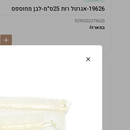
19626-אגרטל רות 25ס"מ-לבן מחוספס
9299202379620
במארז
4