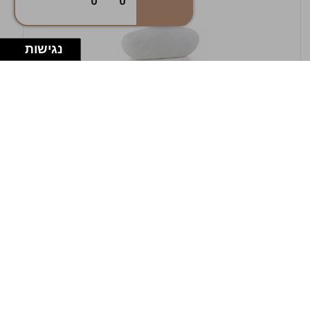
0
0
נגישות
במלאי
19607-1-אגרטל אריאנדה 15.5ס"מ - לבן
מחוספס
9009802379629
במארז
4