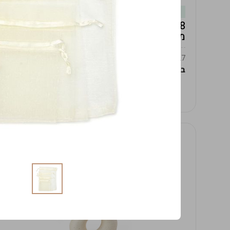
במלאי
19619/8-אגרטל אפרודיטה 24ס"מ -לבן
מנוקד
9009392379627
במארז
4