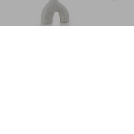
במלאי
19609/8-אגרטל איקרוס 16ס"מ -לבן מנוקד
9009892379622
במארז
6