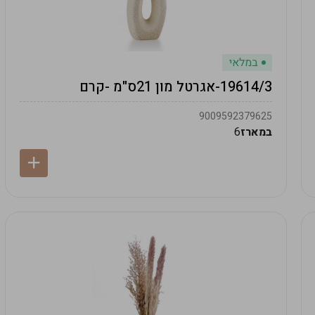
במלאי
19614/3-אגרטל מון 21ס"מ -קרם
9009592379625
במארז
6