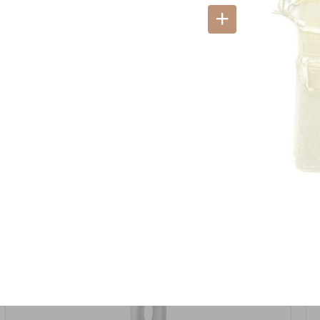
אזל המלאי
19617-2/17-אגרטל הרמס 19ס"מ -לבן נקי
9009492379626
במארז
6