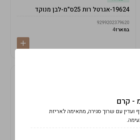
19624-אגרטל רות 25ס"מ-לבן מנוקד
9299202379620
במארז
4
ודל 15×10 ס"מ, בד שקוף ועדין עם שרוך סגירה, מתאימה לאריזת
עימה.