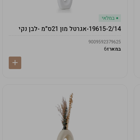
במלאי
19615-2/14-אגרטל מון 21ס"מ -לבן נקי
9009592379625
במארז
6