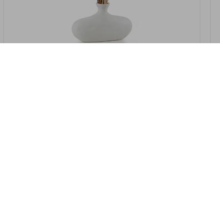
במלאי
19607-2/07-אגרטל אריאנדה 15.5ס"מ -
לבן נקי
9009802379629
במארז
4