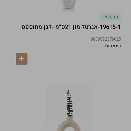
במלאי
19615-1-אגרטל מון 21ס"מ -לבן מחוספס
9009592379625
במארז
6