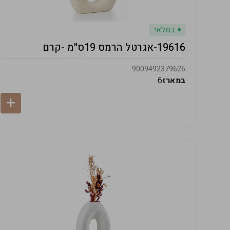
במלאי
19616-אגרטל הרמס 19ס"מ -קרם
9009492379626
במארז
6