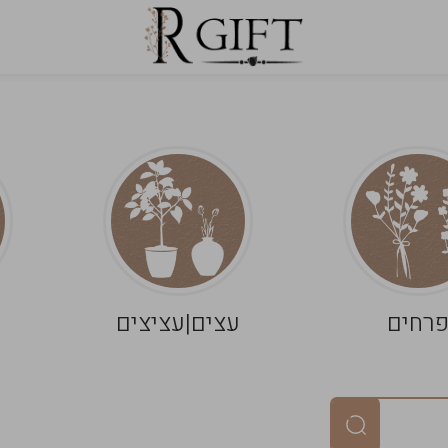
רחים
עצים|עציצים