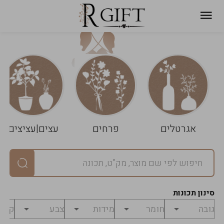
עגלת
ניקוי
שלך
הסל
אגרטלים
פרחים
עצים|עציצים
סיכום
יחידות
0
במארז
0
סינון תכונות
מחיר
0
₪
לפני