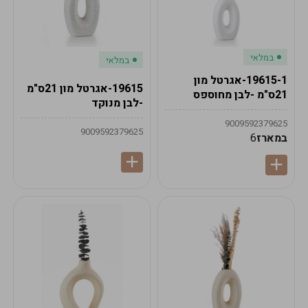
במלאי
במלאי
19615-1-אגרטל מון
19615-אגרטל מון 21ס"מ
21ס"מ -לבן מחוספס
-לבן מנוקד
9009592379625
9009592379625
במארז
6