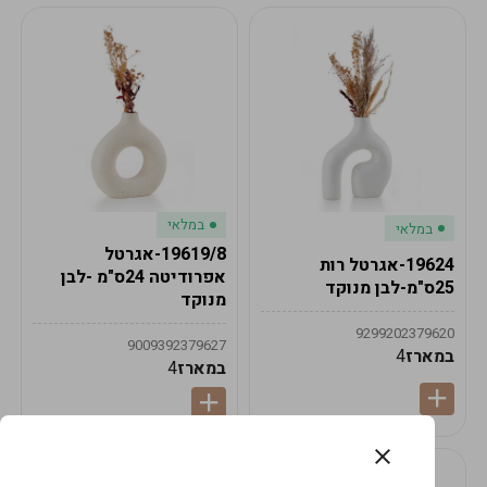
במלאי
במלאי
19619/8-אגרטל
19624-אגרטל רות
אפרודיטה 24ס"מ -לבן
25ס"מ-לבן מנוקד
מנוקד
9299202379620
9009392379627
במארז
4
במארז
4