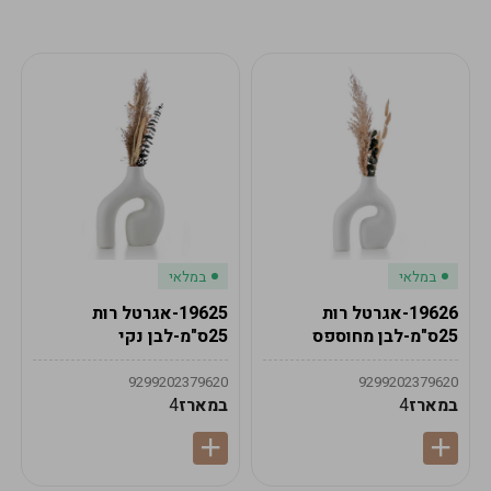
מע"מ
מע"מ
0
₪
0%
0
סה"כ
₪
לתשלום
לסיום הזמנה
במלאי
במלאי
19626-אגרטל רות
19625-אגרטל רות
25ס"מ-לבן מחוספס
25ס"מ-לבן נקי
9299202379620
9299202379620
במארז
4
במארז
4