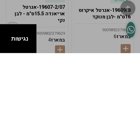
19607-2/07-אגרטל
19609/8-אגרטל איקרוס
אריאנדה 15.5ס"מ - לבן
16ס"מ -לבן מנוקד
נקי
9009892379622
9009802379629
במארז
6
נגישות
במארז
4
במלאי
במלאי
19607-1-אגרטל
19607/6-אגרטל