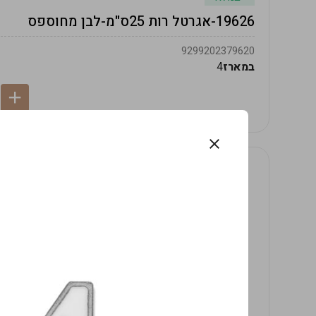
19626-אגרטל רות 25ס"מ-לבן מחוספס
9299202379620
במארז
4