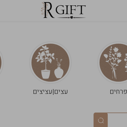
רחים
עצים|עציצים