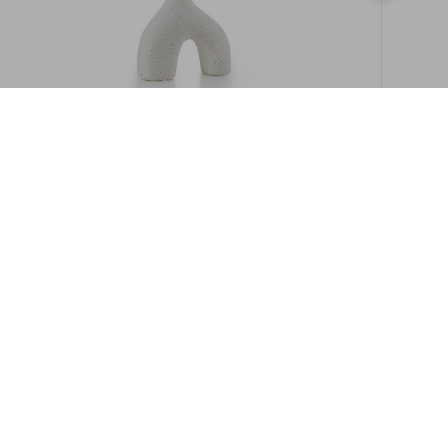
במלאי
19609/8-אגרטל איקרוס 16ס"מ -לבן מנוקד
9009892379622
במארז
6