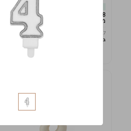
במלאי
19619/8-אגרטל אפרודיטה 24ס"מ -לבן
מנוקד
9009392379627
במארז
4