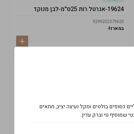
19624-אגרטל רות 25ס"מ-לבן מנוקד
9299202379620
במארז
4
ם שוליים כסופים בולטים ומקל נעיצה יציב, מתאים
י שמוסיף נוי וברק עדין.