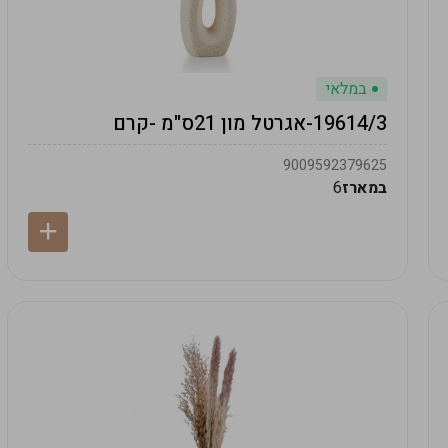
במלאי
19614/3-אגרטל מון 21ס"מ -קרם
9009592379625
במארז
6