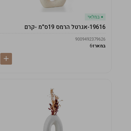
במלאי
19616-אגרטל הרמס 19ס"מ -קרם
9009492379626
במארז
6