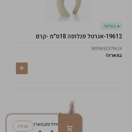
במלאי
19612-אגרטל פנלופה 18ס"מ -קרם
9009692379624
במארז
6
יחידות
במארז
עגלה