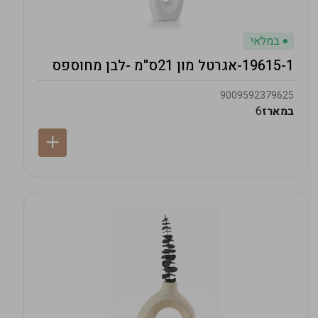
במלאי
19615-1-אגרטל מון 21ס"מ -לבן מחוספס
9009592379625
במארז
6