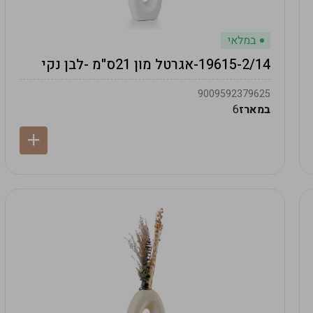
במלאי
19615-2/14-אגרטל מון 21ס"מ -לבן נקי
9009592379625
במארז
6