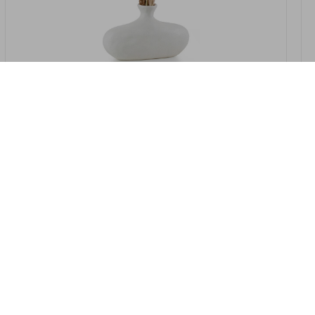
במלאי
19607-2/07-אגרטל אריאנדה 15.5ס"מ -
לבן נקי
9009802379629
במארז
4