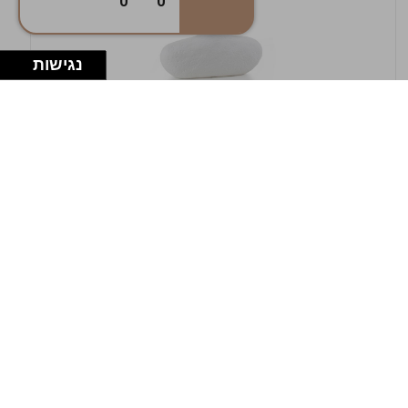
0
0
נגישות
במלאי
19607-1-אגרטל אריאנדה 15.5ס"מ - לבן
מחוספס
9009802379629
במארז
4