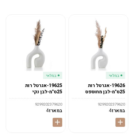
מע"מ
מע"מ
0
₪
0%
0
סה"כ
₪
לתשלום
לסיום הזמנה
במלאי
במלאי
19626-אגרטל רות
19625-אגרטל רות
25ס"מ-לבן מחוספס
25ס"מ-לבן נקי
9299202379620
9299202379620
במארז
4
במארז
4