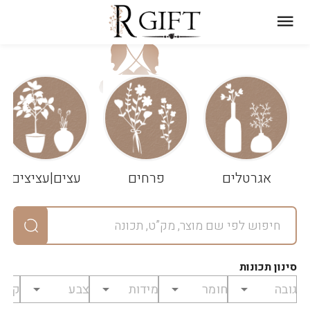
עגלת
ניקוי
שלך
הסל
אגרטלים
פרחים
עצים|עציצים
סיכום
יחידות
0
במארז
0
סינון תכונות
מחיר
0
₪
לפני