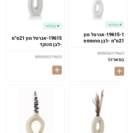
במלאי
במלאי
19615-1-אגרטל מון
19615-אגרטל מון 21ס"מ
21ס"מ -לבן מחוספס
-לבן מנוקד
9009592379625
9009592379625
במארז
6