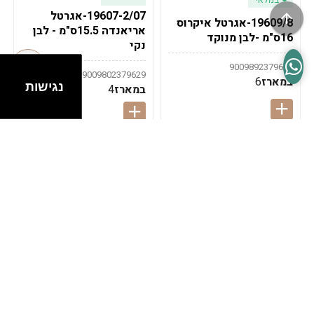
19607-2/07-אגרטל
19609/8-אגרטל איקרוס
אריאנדה 15.5ס"מ - לבן
16ס"מ -לבן מנוקד
נקי
9009892379622
9009802379629
במארז
6
נגישות
במארז
4
במלאי
במלאי
19607-1-אגרטל
19607/6-אגרטל