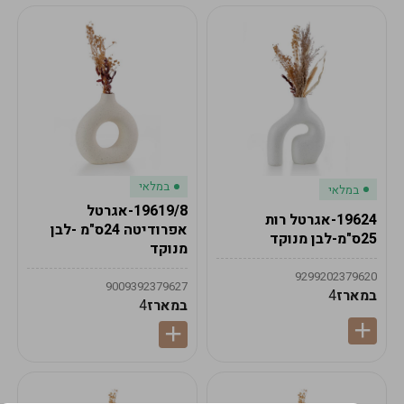
במלאי
במלאי
19619/8-אגרטל
19624-אגרטל רות
אפרודיטה 24ס"מ -לבן
25ס"מ-לבן מנוקד
מנוקד
9299202379620
9009392379627
במארז
4
במארז
4