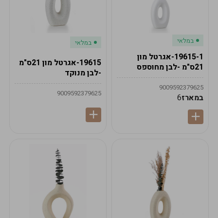
במלאי
במלאי
19615-1-אגרטל מון
19615-אגרטל מון 21ס"מ
21ס"מ -לבן מחוספס
-לבן מנוקד
9009592379625
9009592379625
במארז
6