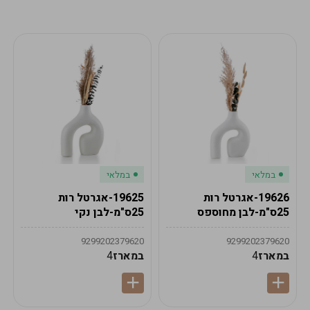
מע"מ
מע"מ
0
₪
0%
0
סה"כ
₪
לתשלום
לסיום הזמנה
במלאי
במלאי
19626-אגרטל רות
19625-אגרטל רות
25ס"מ-לבן מחוספס
25ס"מ-לבן נקי
9299202379620
9299202379620
במארז
4
במארז
4