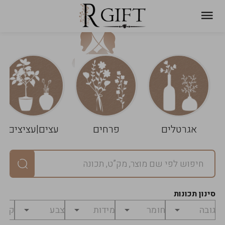
עגלת
ניקוי
שלך
הסל
אגרטלים
פרחים
עצים|עציצים
סיכום
יחידות
0
במארז
0
סינון תכונות
מחיר
0
₪
לפני