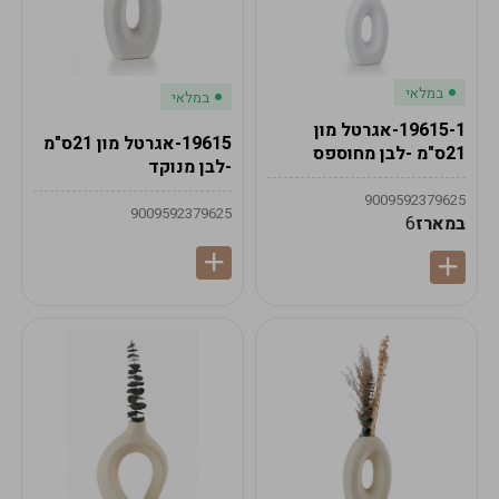
במלאי
במלאי
19615-1-אגרטל מון
19615-אגרטל מון 21ס"מ
21ס"מ -לבן מחוספס
-לבן מנוקד
9009592379625
9009592379625
במארז
6