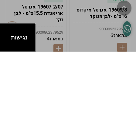
19607-2/07-אגרטל
19609/8-אגרטל איקרוס
אריאנדה 15.5ס"מ - לבן
16ס"מ -לבן מנוקד
נקי
9009892379622
9009802379629
במארז
6
נגישות
במארז
4
במלאי
במלאי
19607-1-אגרטל
19607/6-אגרטל