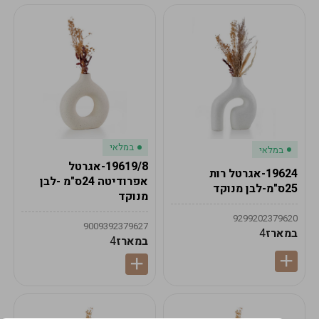
במלאי
במלאי
19619/8-אגרטל
19624-אגרטל רות
אפרודיטה 24ס"מ -לבן
25ס"מ-לבן מנוקד
מנוקד
9299202379620
9009392379627
במארז
4
במארז
4