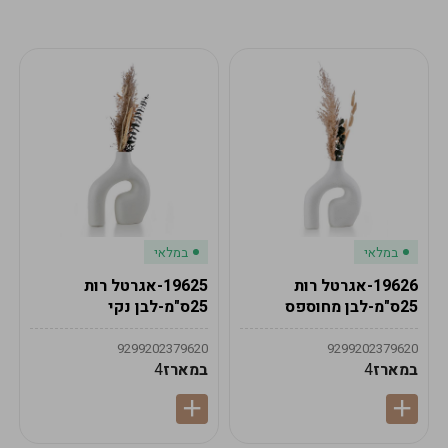
מע"מ
מע"מ
0
₪
0%
0
סה"כ
₪
לתשלום
לסיום הזמנה
במלאי
במלאי
19626-אגרטל רות
19625-אגרטל רות
25ס"מ-לבן מחוספס
25ס"מ-לבן נקי
9299202379620
9299202379620
במארז
4
במארז
4