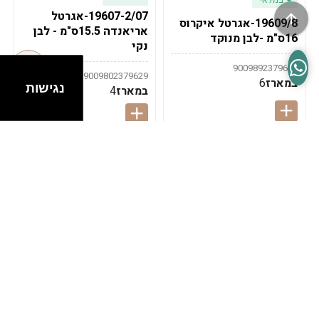
19607-2/07-אגרטל
19609/8-אגרטל איקרוס
אריאנדה 15.5ס"מ - לבן
16ס"מ -לבן מנוקד
נקי
9009892379622
9009802379629
במארז
6
נגישות
במארז
4
במלאי
במלאי
19607-1-אגרטל
19607/6-אגרטל