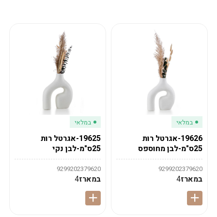
מע"מ
מע"מ
0
₪
0%
0
סה"כ
₪
לתשלום
לסיום הזמנה
במלאי
במלאי
19626-אגרטל רות
19625-אגרטל רות
25ס"מ-לבן מחוספס
25ס"מ-לבן נקי
9299202379620
9299202379620
במארז
4
במארז
4