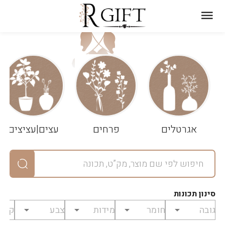
עגלת
ניקוי
שלך
הסל
אגרטלים
פרחים
עצים|עציצים
סיכום
יחידות
0
במארז
0
סינון תכונות
מחיר
0
₪
לפני