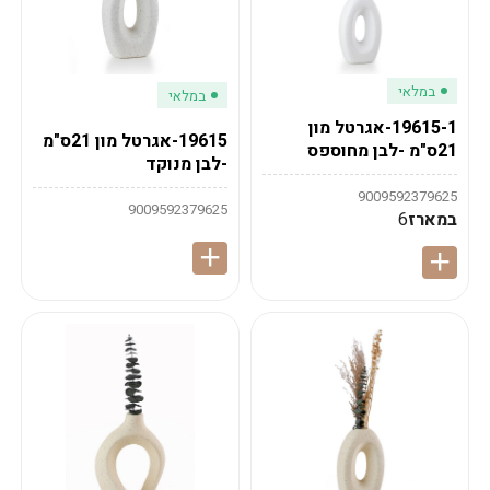
במלאי
במלאי
19615-1-אגרטל מון
19615-אגרטל מון 21ס"מ
21ס"מ -לבן מחוספס
-לבן מנוקד
9009592379625
9009592379625
במארז
6