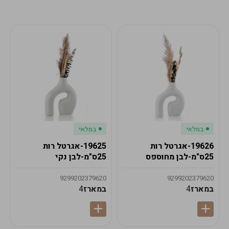
מע"מ
מע"מ
0
₪
0%
0
סה"כ
₪
לתשלום
לסיום הזמנה
במלאי
במלאי
19626-אגרטל רות
19625-אגרטל רות
25ס"מ-לבן מחוספס
25ס"מ-לבן נקי
9299202379620
9299202379620
במארז
4
במארז
4