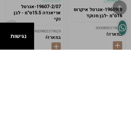
19607-2/07-אגרטל
19609/8-אגרטל איקרוס
אריאנדה 15.5ס"מ - לבן
16ס"מ -לבן מנוקד
נקי
9009892379622
9009802379629
במארז
6
נגישות
במארז
4
במלאי
במלאי
19607-1-אגרטל
19607/6-אגרטל