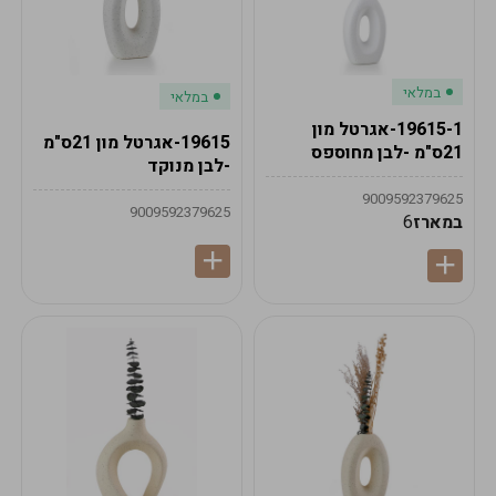
במלאי
במלאי
19615-1-אגרטל מון
19615-אגרטל מון 21ס"מ
21ס"מ -לבן מחוספס
-לבן מנוקד
9009592379625
9009592379625
במארז
6