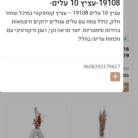
19108-עציץ 10 עלים-
עציץ 10 עלים 19108 – עציץ קומפקטי במיכל שחור
חלק, כולל צמח עם עלים עגולים ירוקים ודוגמאות
בהירות סימטריות. יוצר מראה נקי, רענן ודקורטיבי עם
נוכחות עדינה בחלל.
במלאי
במלאי
19616-אגרטל הרמס
19615-2/14-אגרטל מון
19ס"מ -קרם
21ס"מ -לבן נקי
9658392379627
9009592379625
9009492379626
במארז
6
במארז
6