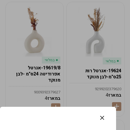
במלאי
במלאי
19619/8-אגרטל
19624-אגרטל רות
אפרודיטה 24ס"מ -לבן
25ס"מ-לבן מנוקד
מנוקד
9299202379620
9009392379627
במארז
4
במארז
4