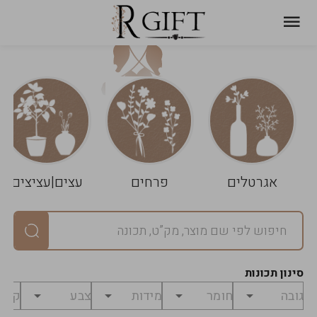
עגלת
ניקוי
שלך
הסל
אגרטלים
פרחים
עצים|עציצים
סיכום
יחידות
0
במארז
0
סינון תכונות
מחיר
0
₪
לפני