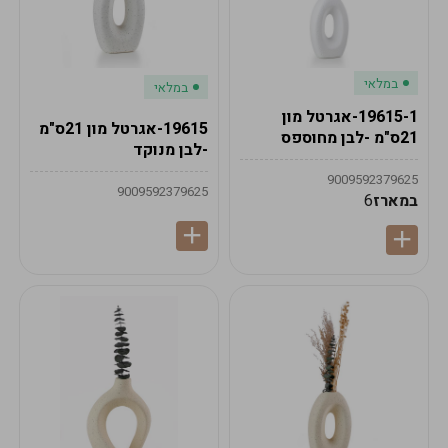
במלאי
במלאי
19615-1-אגרטל מון
19615-אגרטל מון 21ס"מ
21ס"מ -לבן מחוספס
-לבן מנוקד
9009592379625
9009592379625
במארז
6