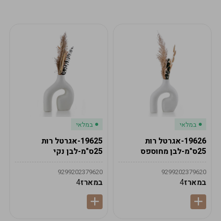
מע"מ
מע"מ
0
₪
0%
0
סה"כ
₪
לתשלום
לסיום הזמנה
במלאי
במלאי
19626-אגרטל רות
19625-אגרטל רות
25ס"מ-לבן מחוספס
25ס"מ-לבן נקי
9299202379620
9299202379620
במארז
4
במארז
4