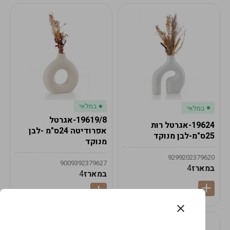
במלאי
במלאי
19619/8-אגרטל
19624-אגרטל רות
אפרודיטה 24ס"מ -לבן
25ס"מ-לבן מנוקד
מנוקד
9299202379620
9009392379627
במארז
4
במארז
4