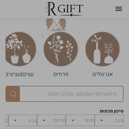
עגלת
ניקוי
שלך
הסל
אגרטלים
פרחים
עצים|עציצים
סיכום
יחידות
0
במארז
0
סינון תכונות
מחיר
0
₪
לפני