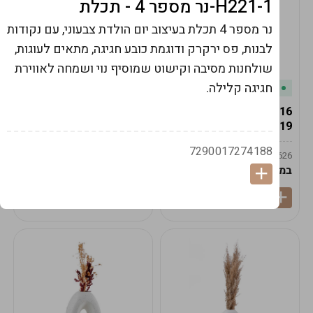
H221-1-נר מספר 4 - תכלת
נר מספר 4 תכלת בעיצוב יום הולדת צבעוני, עם נקודות
לבנות, פס ירקרק ודוגמת כובע חגיגה, מתאים לעוגות,
שולחנות מסיבה וקישוט שמוסיף נוי ושמחה לאווירת
חגיגה קלילה.
במלאי
במלאי
19616-אגרטל הרמס
19615-2/14-אגרטל מון
19ס"מ -קרם
21ס"מ -לבן נקי
7290017274188
9009592379625
9009492379626
במארז
6
במארז
6