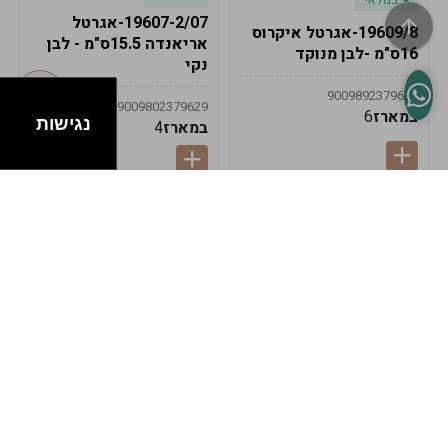
19607-2/07-אגרטל
19609/8-אגרטל איקרוס
אריאנדה 15.5ס"מ - לבן
16ס"מ -לבן מנוקד
נקי
9009892379622
9009802379629
במארז
6
נגישות
במארז
4
במלאי
במלאי
19607-1-אגרטל
19607/6-אגרטל