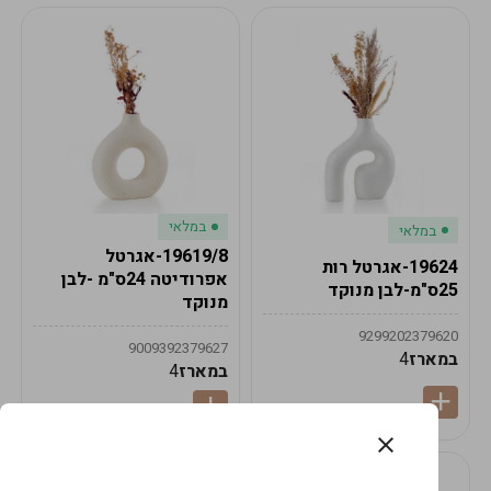
במלאי
במלאי
19619/8-אגרטל
19624-אגרטל רות
אפרודיטה 24ס"מ -לבן
25ס"מ-לבן מנוקד
מנוקד
9299202379620
9009392379627
במארז
4
במארז
4