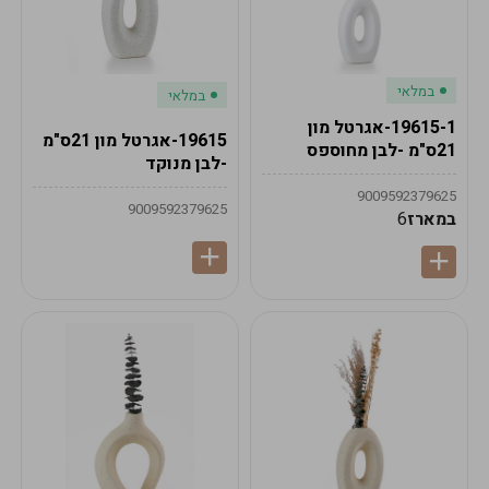
במלאי
במלאי
19615-1-אגרטל מון
19615-אגרטל מון 21ס"מ
21ס"מ -לבן מחוספס
-לבן מנוקד
9009592379625
9009592379625
במארז
6