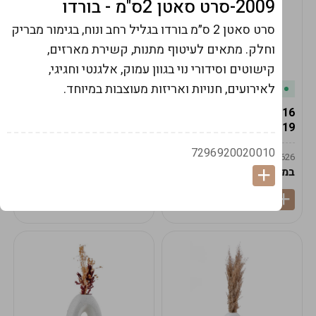
2009-סרט סאטן 2ס"מ - בורדו
סרט סאטן 2 ס״מ בורדו בגליל רחב ונוח, בגימור מבריק
וחלק. מתאים לעיטוף מתנות, קשירת מארזים,
קישוטים וסידורי נוי בגוון עמוק, אלגנטי וחגיגי,
לאירועים, חנויות ואריזות מעוצבות במיוחד.
במלאי
במלאי
19616-אגרטל הרמס
19615-2/14-אגרטל מון
19ס"מ -קרם
21ס"מ -לבן נקי
7296920020010
9009592379625
9009492379626
במארז
6
במארז
6