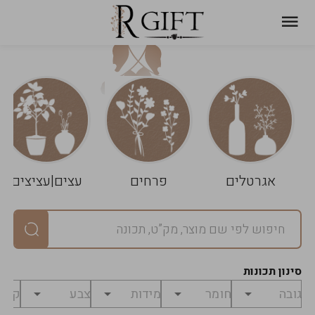
עגלת
ניקוי
שלך
הסל
אגרטלים
פרחים
עצים|עציצים
סיכום
יחידות
0
במארז
0
סינון תכונות
מחיר
0
₪
לפני