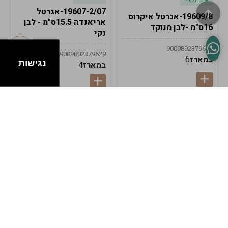
19607-2/07-אגרטל
19609/8-אגרטל איקרוס
אריאנדה 15.5ס"מ - לבן
16ס"מ -לבן מנוקד
נקי
9009892379622
9009802379629
במארז
6
נגישות
במארז
4
במלאי
במלאי
19607-1-אגרטל
19607/6-אגרטל