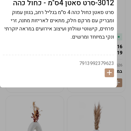
3012-סרט סאטן 4ס"מ - כחול כהה
סרט סאטן כחול כהה 4 ס״מ בגליל רחב, בגוון עמוק
ומבריק עם מרקם חלק, מתאים לאריזות מתנה, זרי
פרחים, קישוטי שולחן ועיצוב אירועים במראה יוקרתי
ונקי במיוחד ומרשים.
במלאי
במלאי
19616-אגרטל הרמס
19615-2/14-אגרטל מון
19ס"מ -קרם
21ס"מ -לבן נקי
7913992379623
9009592379625
9009492379626
במארז
6
במארז
6