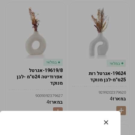
במלאי
במלאי
19619/8-אגרטל
19624-אגרטל רות
אפרודיטה 24ס"מ -לבן
25ס"מ-לבן מנוקד
מנוקד
9299202379620
9009392379627
במארז
4
במארז
4