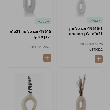
במלאי
במלאי
19615-1-אגרטל מון
19615-אגרטל מון 21ס"מ
21ס"מ -לבן מחוספס
-לבן מנוקד
9009592379625
9009592379625
במארז
6