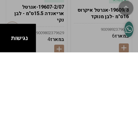
19607-2/07-אגרטל
19609/8-אגרטל איקרוס
אריאנדה 15.5ס"מ - לבן
16ס"מ -לבן מנוקד
נקי
9009892379622
9009802379629
במארז
6
נגישות
במארז
4
במלאי
במלאי
19607-1-אגרטל
19607/6-אגרטל