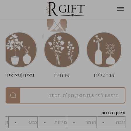
עגלת
ניקוי
שלך
הסל
אגרטלים
פרחים
עצים|עציצים
סיכום
יחידות
0
במארז
0
סינון תכונות
מחיר
0
₪
לפני