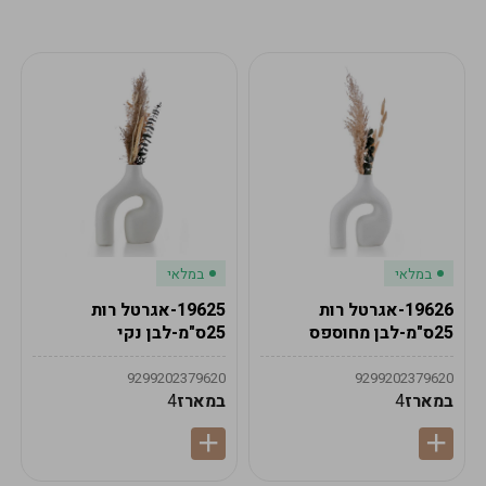
מע"מ
מע"מ
0
₪
0%
0
סה"כ
₪
לתשלום
לסיום הזמנה
במלאי
במלאי
19626-אגרטל רות
19625-אגרטל רות
25ס"מ-לבן מחוספס
25ס"מ-לבן נקי
9299202379620
9299202379620
במארז
4
במארז
4