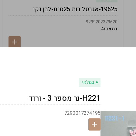
19625-אגרטל רות 25ס"מ-לבן נקי
9299202379620
במארז
4
במלאי
H221-נר מספר 3 - ורוד
7290017274195