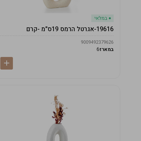
במלאי
19616-אגרטל הרמס 19ס"מ -קרם
9009492379626
במארז
6