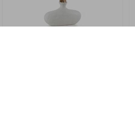
במלאי
19607-2/07-אגרטל אריאנדה 15.5ס"מ -
לבן נקי
9009802379629
במארז
4