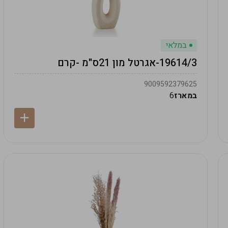
במלאי
19614/3-אגרטל מון 21ס"מ -קרם
9009592379625
במארז
6