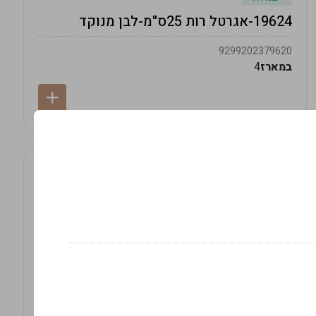
19624-אגרטל רות 25ס"מ-לבן מנוקד
9299202379620
במארז
4