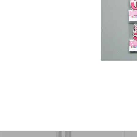
אזל המלאי
19617-2/17-אגרטל הרמס 19ס"מ -לבן נקי
9009492379626
במארז
6