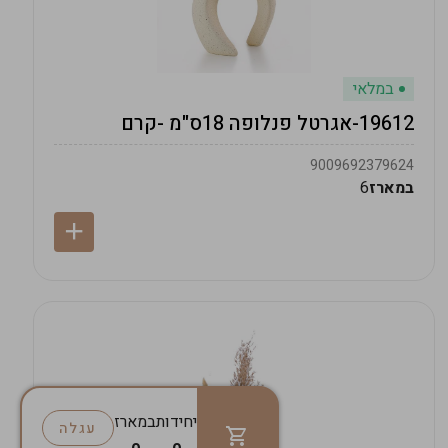
במלאי
19612-אגרטל פנלופה 18ס"מ -קרם
9009692379624
במארז
6
יחידות
במארז
עגלה