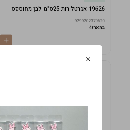
19626-אגרטל רות 25ס"מ-לבן מחוספס
9299202379620
במארז
4