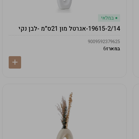
במלאי
19615-2/14-אגרטל מון 21ס"מ -לבן נקי
9009592379625
במארז
6