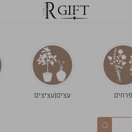
רחים
עצים|עציצים