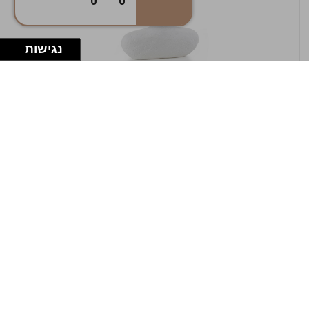
0
0
נגישות
במלאי
19607-1-אגרטל אריאנדה 15.5ס"מ - לבן
מחוספס
9009802379629
במארז
4