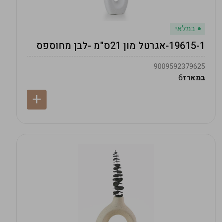
במלאי
19615-1-אגרטל מון 21ס"מ -לבן מחוספס
9009592379625
במארז
6