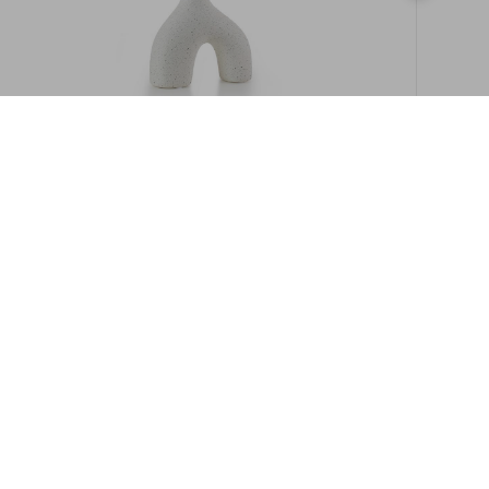
במלאי
19609/8-אגרטל איקרוס 16ס"מ -לבן מנוקד
9009892379622
במארז
6