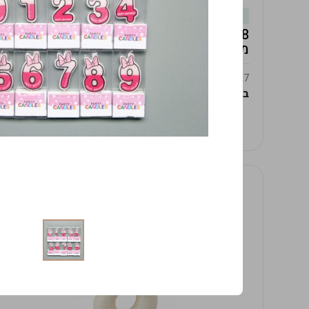
במלאי
19619/8-אגרטל אפרודיטה 24ס"מ -לבן
מנוקד
9009392379627
במארז
4