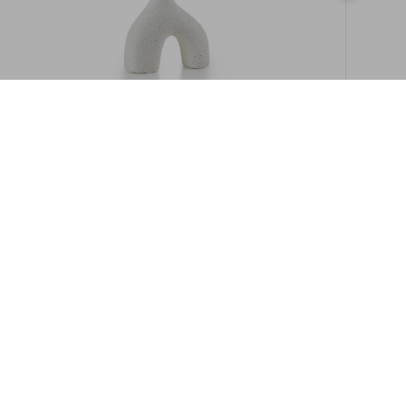
במלאי
19609/8-אגרטל איקרוס 16ס"מ -לבן מנוקד
9009892379622
במארז
6