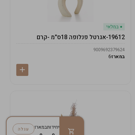
במלאי
19612-אגרטל פנלופה 18ס"מ -קרם
9009692379624
במארז
6
יחידות
במארז
עגלה