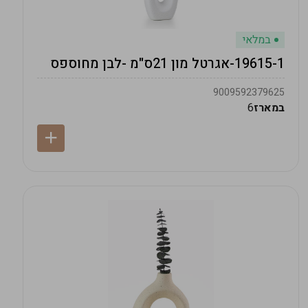
במלאי
19615-1-אגרטל מון 21ס"מ -לבן מחוספס
9009592379625
במארז
6