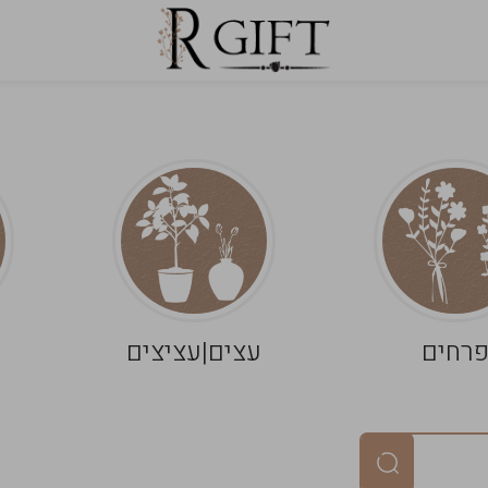
רחים
עצים|עציצים