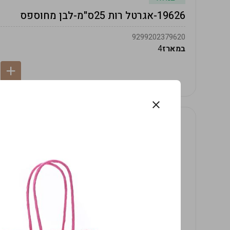
19626-אגרטל רות 25ס"מ-לבן מחוספס
9299202379620
במארז
4