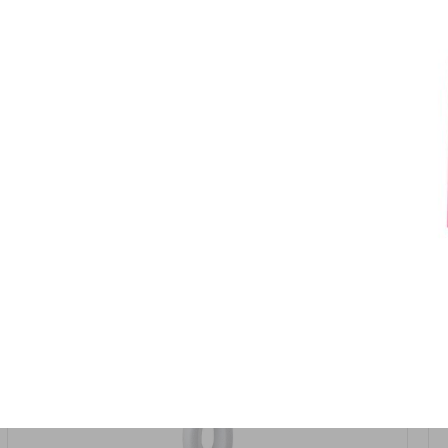
אזל המלאי
19617-2/17-אגרטל הרמס 19ס"מ -לבן נקי
9009492379626
במארז
6