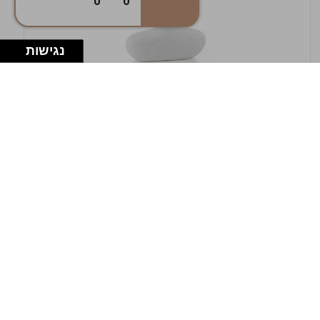
0
0
נגישות
במלאי
19607-1-אגרטל אריאנדה 15.5ס"מ - לבן
מחוספס
9009802379629
במארז
4