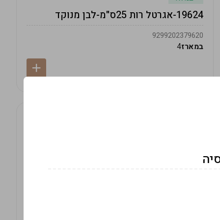
19624-אגרטל רות 25ס"מ-לבן מנוקד
9299202379620
במארז
4