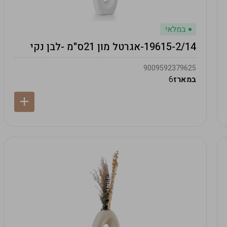
במלאי
19615-2/14-אגרטל מון 21ס"מ -לבן נקי
9009592379625
במארז
6