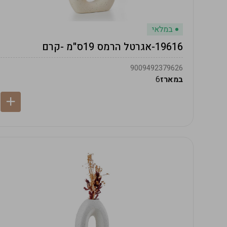
במלאי
19616-אגרטל הרמס 19ס"מ -קרם
9009492379626
במארז
6