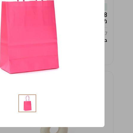
במלאי
19619/8-אגרטל אפרודיטה 24ס"מ -לבן
מנוקד
9009392379627
במארז
4