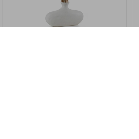
במלאי
19607-2/07-אגרטל אריאנדה 15.5ס"מ -
לבן נקי
9009802379629
במארז
4