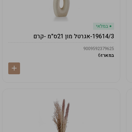
במלאי
19614/3-אגרטל מון 21ס"מ -קרם
9009592379625
במארז
6