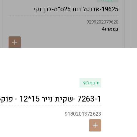
19625-אגרטל רות 25ס"מ-לבן נקי
9299202379620
במארז
4
במלאי
7263-1 -שקית נייר 15*12 - פוקסיה
9180201372623