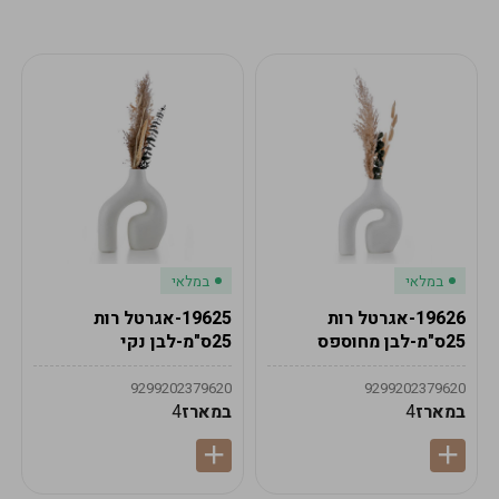
מע"מ
מע"מ
0
₪
0%
0
סה"כ
₪
לתשלום
לסיום הזמנה
במלאי
במלאי
19626-אגרטל רות
19625-אגרטל רות
25ס"מ-לבן מחוספס
25ס"מ-לבן נקי
9299202379620
9299202379620
במארז
4
במארז
4