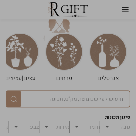
עגלת
ניקוי
שלך
הסל
אגרטלים
פרחים
עצים|עציצים
סיכום
יחידות
0
במארז
0
סינון תכונות
מחיר
0
₪
לפני