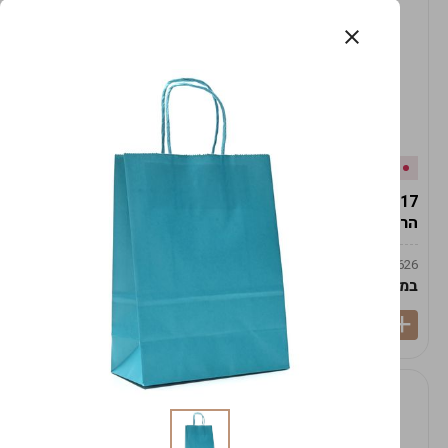
אזל המלאי
במלאי
19617-2/17-אגרטל
19617/6-אגרטל הרמס
הרמס 19ס"מ -לבן נקי
19ס"מ -לבן מנוקד
9009492379626
9009492379626
במארז
6
במארז
6