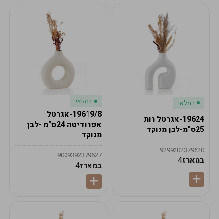
במלאי
במלאי
19619/8-אגרטל
19624-אגרטל רות
אפרודיטה 24ס"מ -לבן
25ס"מ-לבן מנוקד
מנוקד
9299202379620
9009392379627
במארז
4
במארז
4