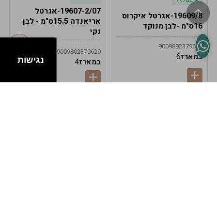
19607-2/07-אגרטל
19609/8-אגרטל איקרוס
אריאנדה 15.5ס"מ - לבן
16ס"מ -לבן מנוקד
נקי
9009892379622
9009802379629
במארז
6
נגישות
במארז
4
במלאי
במלאי
19607-1-אגרטל
19607/6-אגרטל