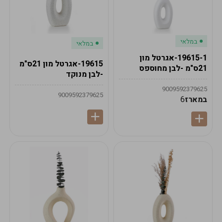
במלאי
במלאי
19615-1-אגרטל מון
19615-אגרטל מון 21ס"מ
21ס"מ -לבן מחוספס
-לבן מנוקד
9009592379625
9009592379625
במארז
6