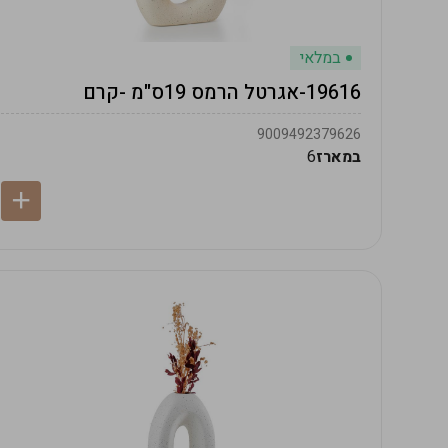
במלאי
19616-אגרטל הרמס 19ס"מ -קרם
9009492379626
במארז
6