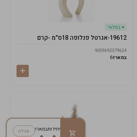
במלאי
19612-אגרטל פנלופה 18ס"מ -קרם
9009692379624
במארז
6
יחידות
במארז
עגלה