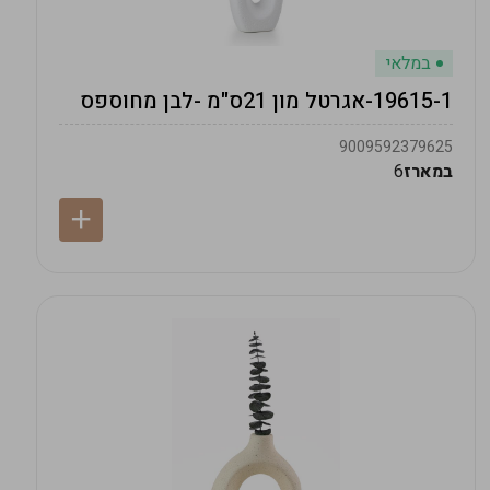
במלאי
19615-1-אגרטל מון 21ס"מ -לבן מחוספס
9009592379625
במארז
6