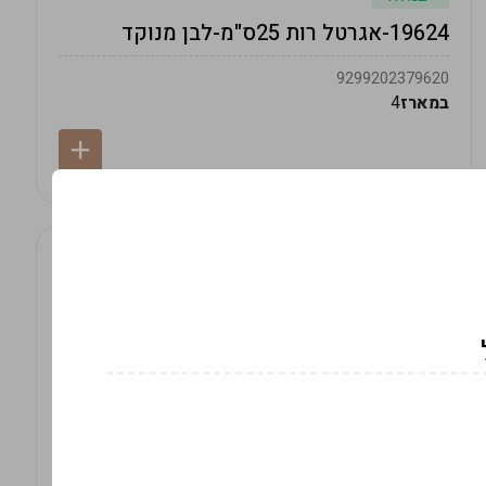
19624-אגרטל רות 25ס"מ-לבן מנוקד
9299202379620
במארז
4