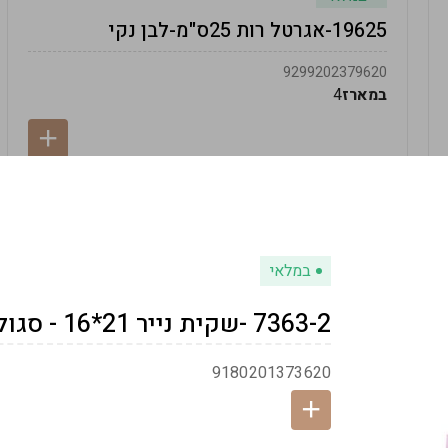
19625-אגרטל רות 25ס"מ-לבן נקי
9299202379620
במארז
4
במלאי
7363-2 -שקית נייר 21*16 - סגול
9180201373620