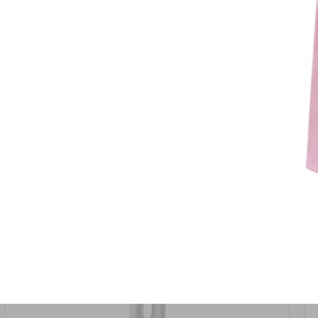
אזל המלאי
19617-2/17-אגרטל הרמס 19ס"מ -לבן נקי
9009492379626
במארז
6