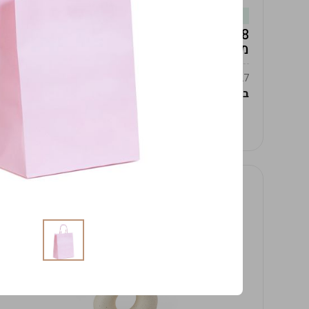
במלאי
19619/8-אגרטל אפרודיטה 24ס"מ -לבן
מנוקד
9009392379627
במארז
4