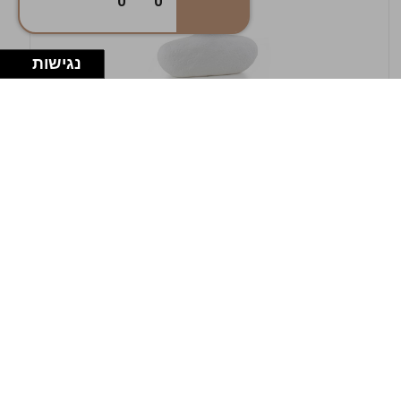
0
0
נגישות
במלאי
19607-1-אגרטל אריאנדה 15.5ס"מ - לבן
מחוספס
9009802379629
במארז
4