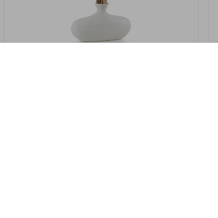
במלאי
19607-2/07-אגרטל אריאנדה 15.5ס"מ -
לבן נקי
9009802379629
במארז
4