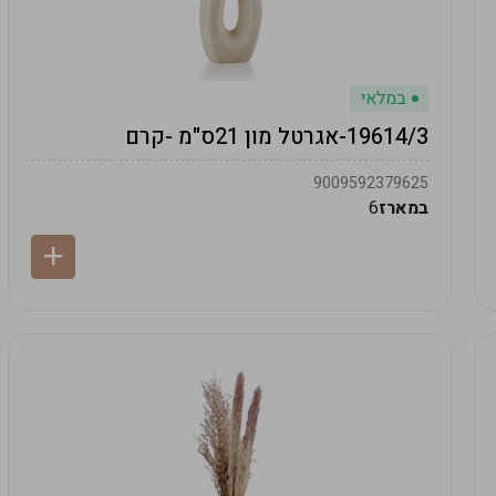
במלאי
19614/3-אגרטל מון 21ס"מ -קרם
9009592379625
במארז
6