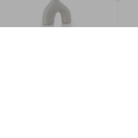
במלאי
19609/8-אגרטל איקרוס 16ס"מ -לבן מנוקד
9009892379622
במארז
6