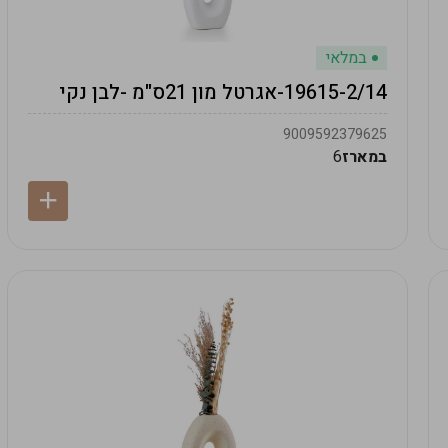
במלאי
19615-2/14-אגרטל מון 21ס"מ -לבן נקי
9009592379625
במארז
6