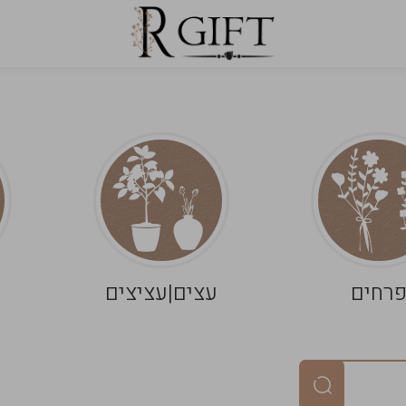
רחים
עצים|עציצים