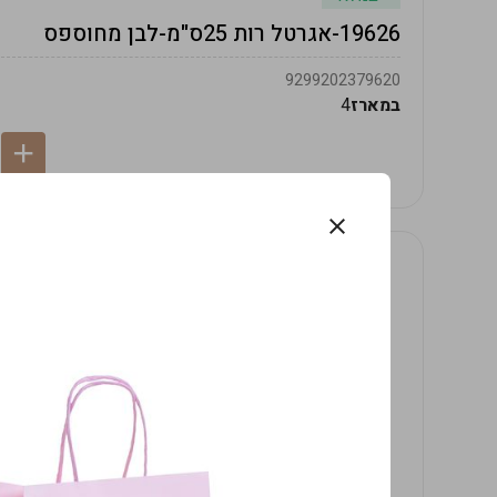
19626-אגרטל רות 25ס"מ-לבן מחוספס
9299202379620
במארז
4